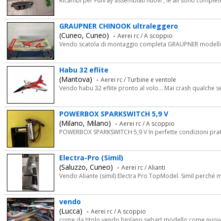
Ricambi per Funray assemblati nuovi , le ali sono complete d
GRAUPNER CHINOOK ultraleggero
(Cuneo, Cuneo) -
Aerei rc / A scoppio
Vendo scatola di montaggio completa GRAUPNER modello CH
Habu 32 eflite
(Mantova) -
Aerei rc / Turbine e ventole
Vendo habu 32 eflite pronto al volo... Mai crash qualche se
POWERBOX SPARKSWITCH 5,9 V
(Milano, Milano) -
Aerei rc / A scoppio
POWERBOX SPARKSWITCH 5,9 V In perfette condizioni pra
Electra-Pro (Simil)
(Saluzzo, Cuneo) -
Aerei rc / Alianti
Vendo Aliante (simil) Electra Pro TopModel. Simil perché mi 
vendo
(Lucca) -
Aerei rc / A scoppio
come da titolo vendo biplano sebart modello come nuov