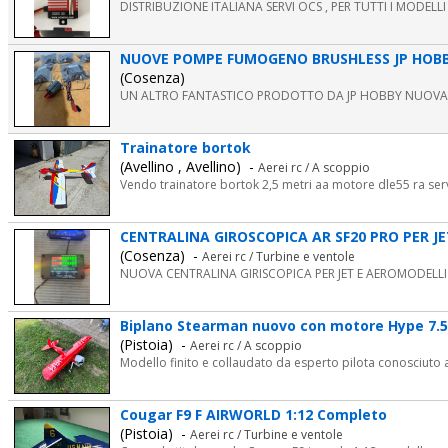
DISTRIBUZIONE ITALIANA SERVI OCS , PER TUTTI I MODELLI
NUOVE POMPE FUMOGENO BRUSHLESS JP HOBBY 
(Cosenza)
UN ALTRO FANTASTICO PRODOTTO DA JP HOBBY NUOVA P
Trainatore bortok
(Avellino , Avellino) -
Aerei rc / A scoppio
Vendo trainatore bortok 2,5 metri aa motore dle55 ra servi
CENTRALINA GIROSCOPICA AR SF20 PRO PER 
(Cosenza) -
Aerei rc / Turbine e ventole
NUOVA CENTRALINA GIRISCOPICA PER JET E AEROMODELL
Biplano Stearman nuovo con motore Hype 7.5c
(Pistoia) -
Aerei rc / A scoppio
Modello finito e collaudato da esperto pilota conosciuto 
Cougar F9 F AIRWORLD 1:12 Completo
(Pistoia) -
Aerei rc / Turbine e ventole