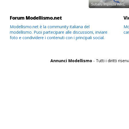
Forum Modellismo.net
Vi
Modellismo.net è la community italiana del
Mod
modellismo. Puoi partecipare alle discussioni, inviare
ca
foto e condividere i contenuti con i principali social.
Annunci Modellismo
- Tutti i diritti riserv
Italia
Agrigento
Alessandria
Ancona
Aosta
Aquila
Arezzo
Ascoli Piceno
Asti
Avellino
Bari