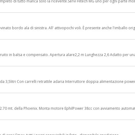
leto di tutto manca solo la ricevente.Servi Hitech MG uno per ogni parte mobile,
inato bordo ala di sinistra. All' attivopochi voli. È presente anche l'imballo orig
ruito in balsa e compensato. Apertura alare2,2 m Lunghezza 2,6 Adatto per una 
a 3,5litri Con carrelli retrattile adaria Interruttore doppia alimentazione pow
a 2.70 mt. della Phoenix. Monta motore EphilPower 38cc con avviamento automati