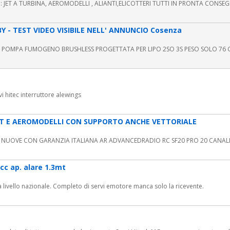
 : JET A TURBINA, AEROMODELLI , ALIANTI,ELICOTTERI TUTTI IN PRONTA CONSEGNA
- TEST VIDEO VISIBILE NELL' ANNUNCIO Cosenza
OMPA FUMOGENO BRUSHLESS PROGETTATA PER LIPO 2SO 3S PESO SOLO 76 GR
 hitec interruttore alewings
JET E AEROMODELLI CON SUPPORTO ANCHE VETTORIALE
I NUOVE CON GARANZIA ITALIANA AR ADVANCEDRADIO RC SF20 PRO 20 CANALI
c ap. alare 1.3mt
a livello nazionale. Completo di servi emotore manca solo la ricevente.