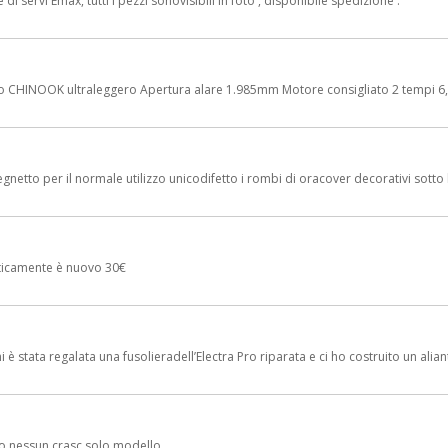
i servi Emax, tutti i pezzi sonovisibili in foto , disponibile spedizione .
INOOK ultraleggero Apertura alare 1.985mm Motore consigliato 2 tempi 6,5 cc –
gnetto per il normale utilizzo unicodifetto i rombi di oracover decorativi sotto l
ticamente è nuovo 30€
è stata regalata una fusolieradell’Electra Pro riparata e ci ho costruito un aliant
o nessun crasc solo modello