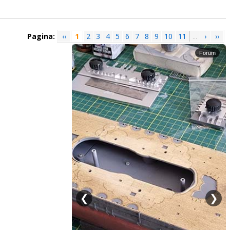
Pagina:
‹‹
1
2
3
4
5
6
7
8
9
10
11
...
›
››