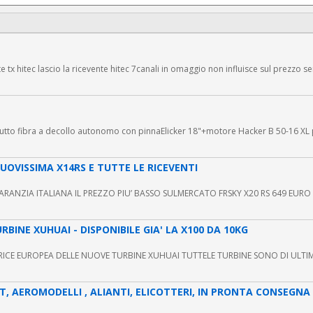
 tx hitec lascio la ricevente hitec 7canali in omaggio non influisce sul prezzo ser
utto fibra a decollo autonomo con pinnaElicker 18"+motore Hacker B 50-16 XL 
 NUOVISSIMA X14RS E TUTTE LE RICEVENTI
NZIA ITALIANA IL PREZZO PIU’ BASSO SULMERCATO FRSKY X20 RS 649 EURO FRS
BINE XUHUAI - DISPONIBILE GIA' LA X100 DA 10KG
UTRICE EUROPEA DELLE NUOVE TURBINE XUHUAI TUTTELE TURBINE SONO DI ULT
JET, AEROMODELLI , ALIANTI, ELICOTTERI, IN PRONTA CONSEGNA