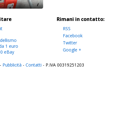
sitare
Rimani in contatto:
it
RSS
Facebook
dellismo
Twitter
da 1 euro
Google +
.0 eBay
-
Pubblicità
-
Contatti
- P.IVA 00319251203