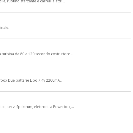
 ruotino sterzante e carrelli elettri...
inale.
turbina da 80 a 120 secondo costruttore ...
erbox Due batterie Lipo 7,4v 2200mA...
co, servi Spektrum, elettronica Powerbox,...