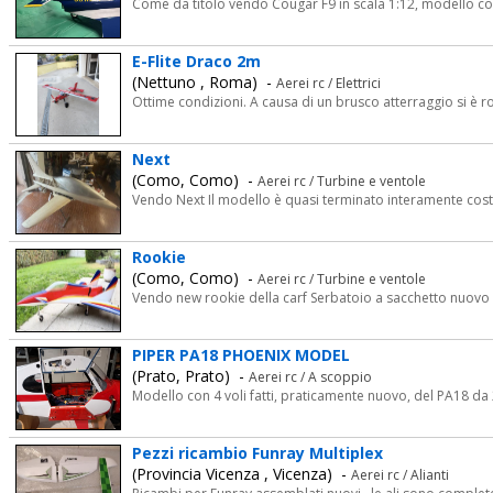
Come da titolo vendo Cougar F9 in scala 1:12, modello comp
E-Flite Draco 2m
(Nettuno , Roma) -
Aerei rc / Elettrici
Ottime condizioni. A causa di un brusco atterraggio si è rov
Next
(Como, Como) -
Aerei rc / Turbine e ventole
Vendo Next Il modello è quasi terminato interamente cost
Rookie
(Como, Como) -
Aerei rc / Turbine e ventole
Vendo new rookie della carf Serbatoio a sacchetto nuovo d
PIPER PA18 PHOENIX MODEL
(Prato, Prato) -
Aerei rc / A scoppio
Modello con 4 voli fatti, praticamente nuovo, del PA18 d
Pezzi ricambio Funray Multiplex
(Provincia Vicenza , Vicenza) -
Aerei rc / Alianti