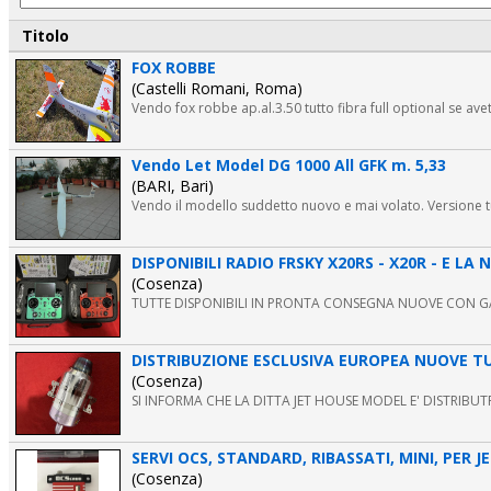
Titolo
FOX ROBBE
(Castelli Romani, Roma)
Vendo fox robbe ap.al.3.50 tutto fibra full optional se avete
Vendo Let Model DG 1000 All GFK m. 5,33
(BARI, Bari)
Vendo il modello suddetto nuovo e mai volato. Versione t
DISPONIBILI RADIO FRSKY X20RS - X20R - E LA
(Cosenza)
TUTTE DISPONIBILI IN PRONTA CONSEGNA NUOVE CON GARA
DISTRIBUZIONE ESCLUSIVA EUROPEA NUOVE TUR
(Cosenza)
SI INFORMA CHE LA DITTA JET HOUSE MODEL E' DISTRIB
SERVI OCS, STANDARD, RIBASSATI, MINI, PER 
(Cosenza)