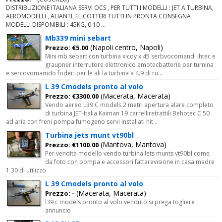
DISTRIBUZIONE ITALIANA SERVI OCS , PER TUTTI I MODELLI : JET A TURBINA,
AEROMODELLI , ALIANTI, ELICOTTERI TUTTI IN PRONTA CONSEGNA
MODELLI DISPONIBILI : 45KG, 0.10 ...
Mb339 mini sebart
(Napoli centro, Napoli)
Prezzo: €5.00
Mini mb sebart con turbina xicoy x 45 serbvocomandi ihtec e
graupner interrutore elettronico emotecbatterie per turnina
e sercovomamdo foderi per le ali la turbina a 4.9 di ru...
L 39 Cmodels pronto al volo
(Macerata, Macerata)
Prezzo: €3300.00
Vendo aereo L39 C models 2 metri apertura alare completo
di turbina JET-Italia Kaiman 19 carrelliretrattili Behotec C 50
ad aria con freni pompa fumogeno servi installati hit...
Turbina jets munt vt90bl
(Mantova, Mantova)
Prezzo: €1100.00
Per vendita modello vendo turbina lets munts vt90bl come
da foto con pompa e accessori fattarevisione in casa madre
1,30 di utilizzo
L 39 Cmodels pronto al volo
(Macerata, Macerata)
Prezzo: -
l39 c models pronto al volo venduto si prega togliere
annuncio