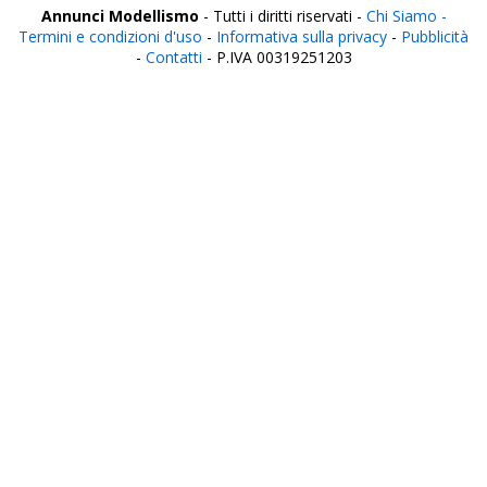
Annunci Modellismo
- Tutti i diritti riservati -
Chi Siamo -
Termini e condizioni d'uso
-
Informativa sulla privacy
-
Pubblicità
-
Contatti
- P.IVA 00319251203
Italia
Agrigento
Alessandria
Ancona
Aosta
Aquila
Arezzo
Ascoli Piceno
Asti
Avellino
Bari
Barletta
Belluno
Benevento
Bergamo
Biella
Bologna
Bolzano
Brescia
Brindisi
Cagliari