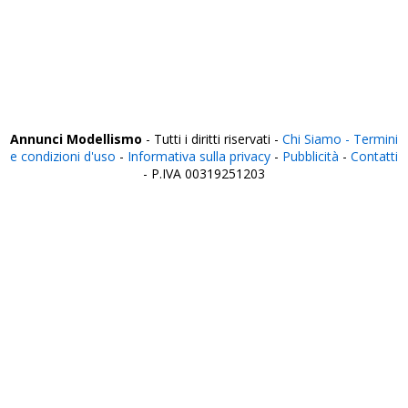
Venezia
Verbania
Vercelli
Verona
Vibo Valentia
Vicenza
Viterbo
Annunci Modellismo
- Tutti i diritti riservati -
Chi Siamo -
Termini
e condizioni d'uso
-
Informativa sulla privacy
-
Pubblicità
-
Contatti
- P.IVA 00319251203