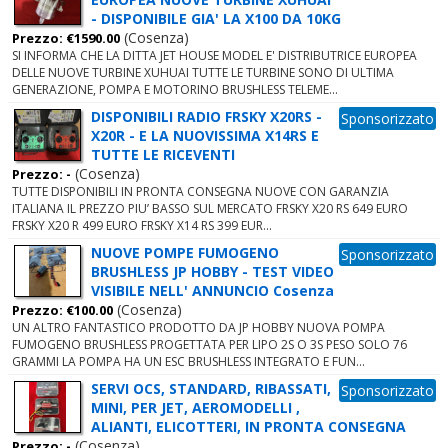
- DISPONIBILE GIA' LA X100 DA 10KG
(Cosenza)
Prezzo: €1590.00
SI INFORMA CHE LA DITTA JET HOUSE MODEL E' DISTRIBUTRICE EUROPEA
DELLE NUOVE TURBINE XUHUAI TUTTE LE TURBINE SONO DI ULTIMA
GENERAZIONE, POMPA E MOTORINO BRUSHLESS TELEME...
DISPONIBILI RADIO FRSKY X20RS -
Sponsorizzato
X20R - E LA NUOVISSIMA X14RS E
TUTTE LE RICEVENTI
(Cosenza)
Prezzo: -
TUTTE DISPONIBILI IN PRONTA CONSEGNA NUOVE CON GARANZIA
ITALIANA IL PREZZO PIU’ BASSO SUL MERCATO FRSKY X20 RS 649 EURO
FRSKY X20 R 499 EURO FRSKY X14 RS 399 EUR...
NUOVE POMPE FUMOGENO
Sponsorizzato
BRUSHLESS JP HOBBY - TEST VIDEO
VISIBILE NELL' ANNUNCIO Cosenza
(Cosenza)
Prezzo: €100.00
UN ALTRO FANTASTICO PRODOTTO DA JP HOBBY NUOVA POMPA
FUMOGENO BRUSHLESS PROGETTATA PER LIPO 2S O 3S PESO SOLO 76
GRAMMI LA POMPA HA UN ESC BRUSHLESS INTEGRATO E FUN...
SERVI OCS, STANDARD, RIBASSATI,
Sponsorizzato
MINI, PER JET, AEROMODELLI ,
ALIANTI, ELICOTTERI, IN PRONTA CONSEGNA
(Cosenza)
Prezzo: -