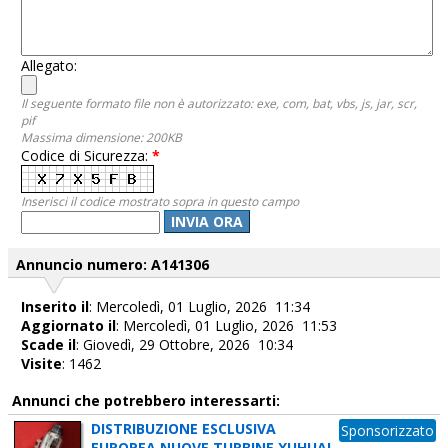
Allegato:
Il seguente formato file non è autorizzato: exe, com, bat, vbs, js, jar, scr,
pif
Massima dimensione: 200KB
Codice di Sicurezza:
*
Inserisci il codice mostrato sopra in questo campo
INVIA ORA
Annuncio numero: A141306
Inserito il
: Mercoledì, 01 Luglio, 2026 11:34
Aggiornato il
: Mercoledì, 01 Luglio, 2026 11:53
Scade il
: Giovedì, 29 Ottobre, 2026 10:34
Visite
: 1462
Annunci che potrebbero interessarti:
DISTRIBUZIONE ESCLUSIVA
Sponsorizzato
EUROPEA NUOVE TURBINE XUHUAI