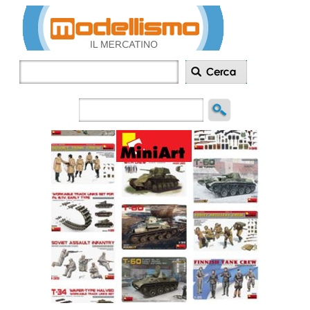
Inserisci
annuncio