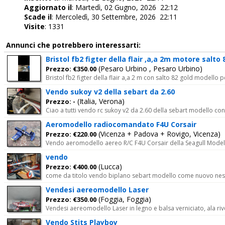
Aggiornato il
: Martedì, 02 Gugno, 2026 22:12
Scade il
: Mercoledì, 30 Settembre, 2026 22:11
Visite
: 1331
Annunci che potrebbero interessarti:
Bristol fb2 figter della flair ,a,a 2m motore salto 
(Pesaro Urbino , Pesaro Urbino)
Prezzo: €350.00
Bristol fb2 figter della flair a,a 2 m con salto 82 gold modello p
Vendo sukoy v2 della sebart da 2.60
(Italia, Verona)
Prezzo: -
Ciao a tutti vendo rc sukoy v2 da 2.60 della sebart modello con 
Aeromodello radiocomandato F4U Corsair
(Vicenza + Padova + Rovigo, Vicenza)
Prezzo: €220.00
Vendo aeromodello aereo R/C F4U Corsair della Seagull Models cl
vendo
(Lucca)
Prezzo: €400.00
come da titolo vendo biplano sebart modello come nuovo nes
Vendesi aereomodello Laser
(Foggia, Foggia)
Prezzo: €350.00
Vendesi aereomodello Laser in legno e balsa verniciato, ala r
Vendo Stits Playboy