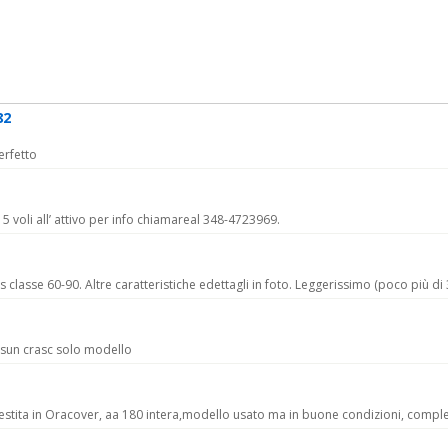
82
erfetto
5 voli all’ attivo per info chiamareal 348-4723969.
asse 60-90. Altre caratteristiche edettagli in foto. Leggerissimo (poco più di 
sun crasc solo modello
ivestita in Oracover, aa 180 intera,modello usato ma in buone condizioni, comp