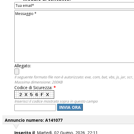
Allegato:
Il seguente formato file non è autorizzato: exe, com, bat, vbs, js, jar, scr, 
Massima dimensione: 200KB
Codice di Sicurezza:
*
Inserisci il codice mostrato sopra in questo campo
INVIA ORA
Annuncio numero: A141077
Inserito il
: Martedì, 02 Gugno, 2026 22:11