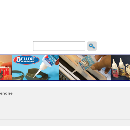
ncio
denone