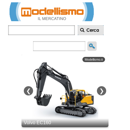
Inserisci
annuncio