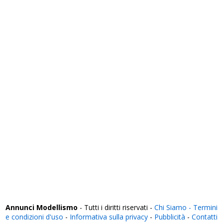
Salerno
Sassari
Savona
Siena
Siracusa
Sondrio
Taranto
Teramo
Terni
Torino
Trapani
Trento
Treviso
Trieste
Udine
Varese
Venezia
Verbania
Vercelli
Verona
Vibo Valentia
Vicenza
Viterbo
Annunci Modellismo
- Tutti i diritti riservati -
Chi Siamo -
Termini
e condizioni d'uso
-
Informativa sulla privacy
-
Pubblicità
-
Contatti