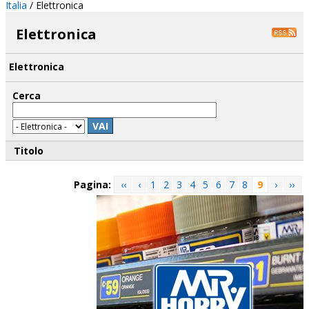
Italia
/
Elettronica
Elettronica
Elettronica
Cerca
VAI
Titolo
Pagina:
‹‹
‹
1
2
3
4
5
6
7
8
9
›
››