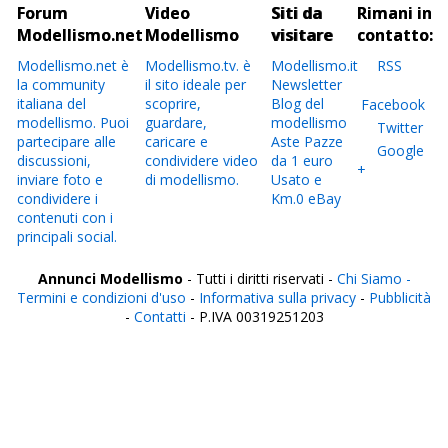
Forum
Video
Siti da
Rimani in
Modellismo.net
Modellismo
visitare
contatto:
Modellismo.net è
Modellismo.tv. è
Modellismo.it
RSS
la community
il sito ideale per
Newsletter
italiana del
scoprire,
Blog del
Facebook
modellismo. Puoi
guardare,
modellismo
Twitter
partecipare alle
caricare e
Aste Pazze
Google
discussioni,
condividere video
da 1 euro
+
inviare foto e
di modellismo.
Usato e
condividere i
Km.0 eBay
contenuti con i
principali social.
Annunci Modellismo
- Tutti i diritti riservati -
Chi Siamo -
Termini e condizioni d'uso
-
Informativa sulla privacy
-
Pubblicità
-
Contatti
- P.IVA 00319251203
Italia
Agrigento
Alessandria
Ancona
Aosta