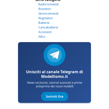
Radiocomandi
Ricevitori
Servocomandi
Regolatori
Batterie
Caricabatterie
Accessori
Altro