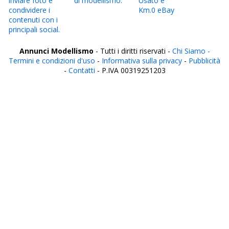
inviare foto e
di modellismo.
Usato e
condividere i
Km.0 eBay
contenuti con i
principali social.
Annunci Modellismo
- Tutti i diritti riservati -
Chi Siamo -
Termini e condizioni d'uso
-
Informativa sulla privacy
-
Pubblicità
-
Contatti
- P.IVA 00319251203
Italia
Agrigento
Alessandria
Ancona
Aosta
Aquila
Arezzo
Ascoli Piceno
Asti
Avellino
Bari
Barletta
Belluno
Benevento
Bergamo
Biella