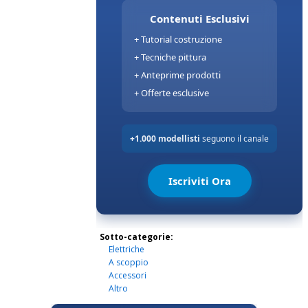
Sotto-categorie:
Elettriche
A scoppio
Accessori
Altro