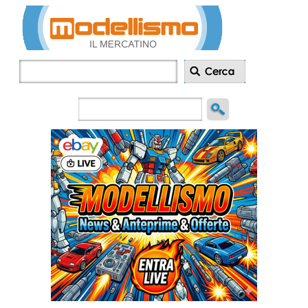
Inserisci
annuncio