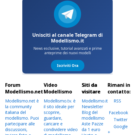
Forum
Video
Siti da
Rimani in
Modellismo.net
Modellismo
visitare
contatto:
Modellismo.net è
Modellismo.tv. è
Modellismo.it
RSS
la community
il sito ideale per
Newsletter
italiana del
scoprire,
Blog del
Facebook
modellismo. Puoi
guardare,
modellismo
Twitter
partecipare alle
caricare e
Aste Pazze
Google
discussioni,
condividere video
da 1 euro
+