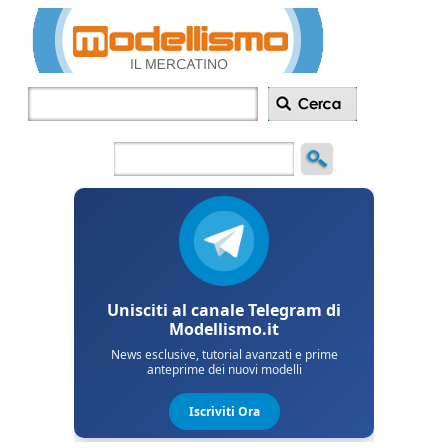
Inserisci
annuncio