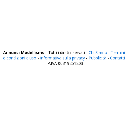
Udine
Varese
Venezia
Verbania
Vercelli
Verona
Vibo Valentia
Vicenza
Viterbo
Annunci Modellismo
- Tutti i diritti riservati -
Chi Siamo -
Termini
e condizioni d'uso
-
Informativa sulla privacy
-
Pubblicità
-
Contatti
- P.IVA 00319251203