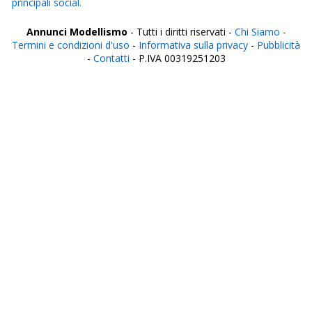
principali social.
Annunci Modellismo
- Tutti i diritti riservati -
Chi Siamo -
Termini e condizioni d'uso
-
Informativa sulla privacy
-
Pubblicità
-
Contatti
- P.IVA 00319251203
Italia
Agrigento
Alessandria
Ancona
Aosta
Aquila
Arezzo
Ascoli Piceno
Asti
Avellino
Bari
Barletta
Belluno
Benevento
Bergamo
Biella
Bologna
Bolzano
Brescia