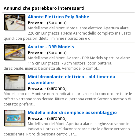
Annunci che potrebbero interessarti:
Aliante Elettrico Poly Robbe
(Saronno)
Prezzo: -
Modellismo del Monti Motoaliante elettrico Apertura alare
220 cm Lunghezza 104cm Aeromodello completo ma usato
quindi con possibili difetti , minime riparazioni e o...
Aviator - DRR Models
(Saronno)
Prezzo: -
Modellismo del Monti Aviator - DRR Models Apertura alare:
119 cm Lunghezza: 78 cm Motore ,copri batteria,
direzionale, inserto baionetta ali. Aeromodello compl...
Mini Idrovolante elettrico - old timer da
assemblare
(Saronno)
Prezzo: -
Modellismo del Monti se non in indicato il prezzo e’ da concordare tutte le
offerte verrannoconsiderate. Ritiro di persona centro Saronno metodo di
contatto preferit...
Modello indor dí semplice assemblaggio
(Saronno)
Prezzo: -
Modellismo del Monti Apertura alare: Lunghezza: se non in
indicato il prezzo e’ daconcordare tutte le offerte verranno
considerate. Ritiro di persona centro Sar...