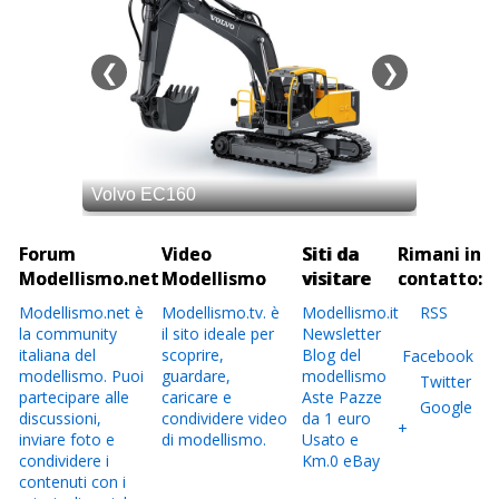
Forum
Video
Siti da
Rimani in
Modellismo.net
Modellismo
visitare
contatto:
Modellismo.net è
Modellismo.tv. è
Modellismo.it
RSS
la community
il sito ideale per
Newsletter
italiana del
scoprire,
Blog del
Facebook
modellismo. Puoi
guardare,
modellismo
Twitter
partecipare alle
caricare e
Aste Pazze
Google
discussioni,
condividere video
da 1 euro
+
inviare foto e
di modellismo.
Usato e
condividere i
Km.0 eBay
contenuti con i