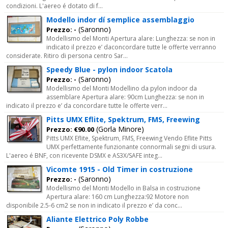
condizioni. L'aereo é dotato di f...
Modello indor dí semplice assemblaggio
(Saronno)
Prezzo: -
Modellismo del Monti Apertura alare: Lunghezza: se non in
indicato il prezzo e’ daconcordare tutte le offerte verranno
considerate. Ritiro di persona centro Sar...
Speedy Blue - pylon indoor Scatola
(Saronno)
Prezzo: -
Modellismo del Monti Modellino da pylon indoor da
assemblare Apertura alare: 90cm Lunghezza: se non in
indicato il prezzo e’ da concordare tutte le offerte verr...
Pitts UMX Eflite, Spektrum, FMS, Freewing
(Gorla Minore)
Prezzo: €90.00
Pitts UMX Eflite, Spektrum, FMS, Freewing Vendo Eflite Pitts
UMX perfettamente funzionante connormali segni di usura.
L'aereo é BNF, con ricevente DSMX e AS3X/SAFE integ...
Vicomte 1915 - Old Timer in costruzione
(Saronno)
Prezzo: -
Modellismo del Monti Modello in Balsa in costruzione
Apertura alare: 160 cm Lunghezza:92 Motore non
disponibile 2.5-6 cm2 se non in indicato il prezzo e’ da conc...
Aliante Elettrico Poly Robbe