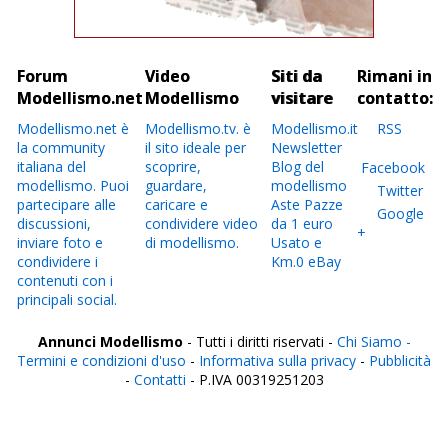
Forum
Video
Siti da
Rimani in
Modellismo.net
Modellismo
visitare
contatto:
Modellismo.net è
Modellismo.tv. è
Modellismo.it
RSS
la community
il sito ideale per
Newsletter
italiana del
scoprire,
Blog del
Facebook
modellismo. Puoi
guardare,
modellismo
Twitter
partecipare alle
caricare e
Aste Pazze
Google
discussioni,
condividere video
da 1 euro
+
inviare foto e
di modellismo.
Usato e
condividere i
Km.0 eBay
contenuti con i
principali social.
Annunci Modellismo
- Tutti i diritti riservati -
Chi Siamo -
Termini e condizioni d'uso
-
Informativa sulla privacy
-
Pubblicità
-
Contatti
- P.IVA 00319251203
Italia