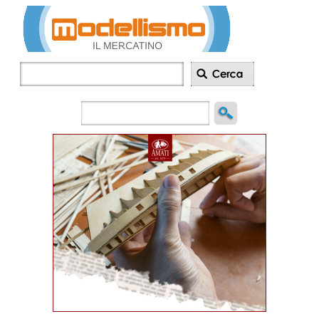
Inserisci
annuncio