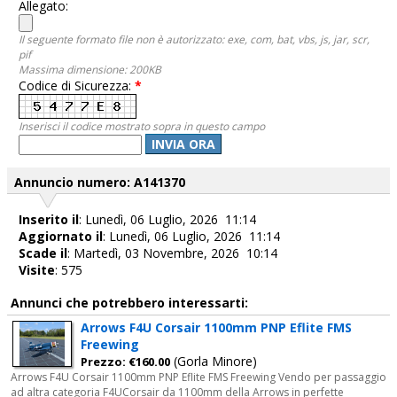
Allegato:
Il seguente formato file non è autorizzato: exe, com, bat, vbs, js, jar, scr,
pif
Massima dimensione: 200KB
Codice di Sicurezza:
*
Inserisci il codice mostrato sopra in questo campo
INVIA ORA
Annuncio numero: A141370
Inserito il
: Lunedì, 06 Luglio, 2026 11:14
Aggiornato il
: Lunedì, 06 Luglio, 2026 11:14
Scade il
: Martedì, 03 Novembre, 2026 10:14
Visite
: 575
Annunci che potrebbero interessarti:
Arrows F4U Corsair 1100mm PNP Eflite FMS
Freewing
(Gorla Minore)
Prezzo: €160.00
Arrows F4U Corsair 1100mm PNP Eflite FMS Freewing Vendo per passaggio
ad altra categoria F4UCorsair da 1100mm della Arrows in perfette