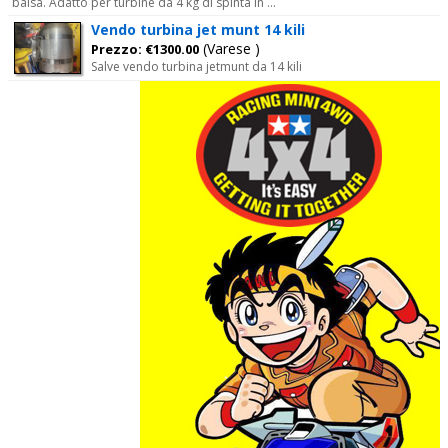
balsa. Adatto per turbine da 4 kg di spinta in ...
Vendo turbina jet munt 14 kili
(Varese )
Prezzo: €1300.00
Salve vendo turbina jetmunt da 14 kili