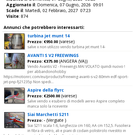
Aggiornato il
: Domenica, 07 Gugno, 2026 09:01
Scade il
: Martedì, 02 Febbraio, 2027 07:23
Visite
: 874
Annunci che potrebbero interessarti:
turbina jet munt 14
(varese)
Prezzo: €950.00
salve x non utilizzo vendo turbina jet munt 14-
AVANTI S V2 FREEWINGS
(ANGERA (VA))
Prezzo: €375.00
Vendo Avantis V2 - Freewings MAI VOLATO quindi nuovo !
per abbandonohobby
https://motionrc.com/eu/products/freewing-avanti-s-v2-80mm-edf-sport-
jet-pnp-fj21235p Non spedi...
Aspire della flyrc
(varese)
Prezzo: €2500.00
Salve vendo x esubero di modelli aereo Aspire completo
manca solo la ricevente
Siai Marchetti S211
(Vergiate )
Prezzo: -
Siai S211 scala 1:6, lunghezza cm 160, AA cm 152,5. Fusoliera
in fibra di vetro, ali e piani di codain polistirolo rivestito in