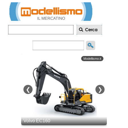
Inserisci
annuncio