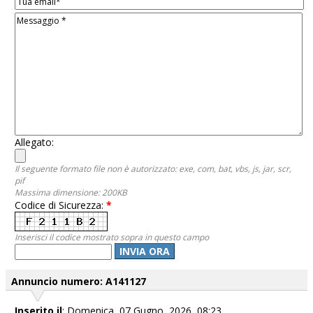
Allegato:
Il seguente formato file non è autorizzato: exe, com, bat, vbs, js, jar, scr,
pif
Massima dimensione: 200KB
Codice di Sicurezza:
*
Inserisci il codice mostrato sopra in questo campo
INVIA ORA
Annuncio numero: A141127
Inserito il
: Domenica, 07 Gugno, 2026 08:23