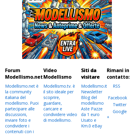
Forum
Video
Siti da
Rimani in
Modellismo.net
Modellismo
visitare
contatto:
Modellismo.net è
Modellismo.tv. è
Modellismo.it
RSS
la community
il sito ideale per
Newsletter
italiana del
scoprire,
Blog del
Facebook
modellismo. Puoi
guardare,
modellismo
Twitter
partecipare alle
caricare e
Aste Pazze
Google
discussioni,
condividere video
da 1 euro
+
inviare foto e
di modellismo.
Usato e
condividere i
Km.0 eBay
contenuti con i