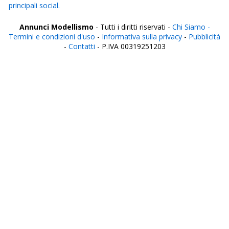
principali social.
Annunci Modellismo
- Tutti i diritti riservati -
Chi Siamo -
Termini e condizioni d'uso
-
Informativa sulla privacy
-
Pubblicità
-
Contatti
- P.IVA 00319251203
Italia
Agrigento
Alessandria
Ancona
Aosta
Aquila
Arezzo
Ascoli Piceno
Asti
Avellino
Bari
Barletta
Belluno
Benevento
Bergamo
Biella
Bologna
Bolzano