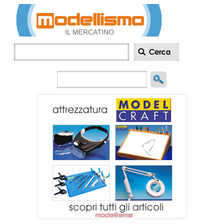
Inserisci
annuncio