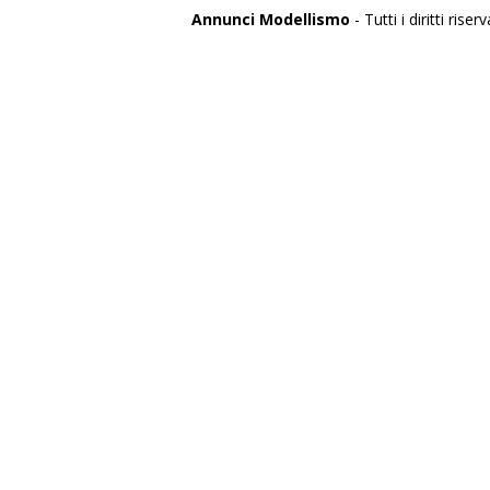
Annunci Modellismo
- Tutti i diritti riserv
Italia
Agrigento
Alessandria
Ancona
Aosta
Aquila
Arezzo
Ascoli Piceno
Asti
Avellino
Bari
Barletta
Belluno
Benevento
Bergamo
Biella
Bologna
Bolzano
Brescia
Brindisi
Cagliari
Caltanissetta
Campobasso