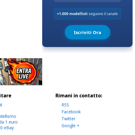
sitare
Rimani in contatto:
it
RSS
Facebook
dellismo
Twitter
da 1 euro
Google +
.0 eBay