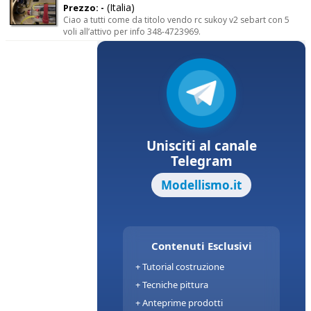
(Italia)
Prezzo: -
Ciao a tutti come da titolo vendo rc sukoy v2 sebart con 5
voli all’attivo per info 348-4723969.