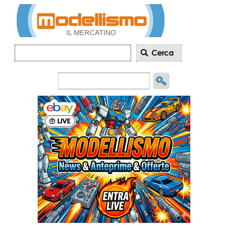
Inserisci
annuncio