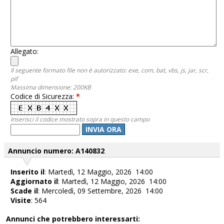
Allegato:
Il seguente formato file non è autorizzato: exe, com, bat, vbs, js, jar, scr,
pif
Massima dimensione: 200KB
Codice di Sicurezza:
*
Inserisci il codice mostrato sopra in questo campo
INVIA ORA
Annuncio numero: A140832
Inserito il
: Martedì, 12 Maggio, 2026 14:00
Aggiornato il
: Martedì, 12 Maggio, 2026 14:00
Scade il
: Mercoledì, 09 Settembre, 2026 14:00
Visite
: 564
Annunci che potrebbero interessarti: