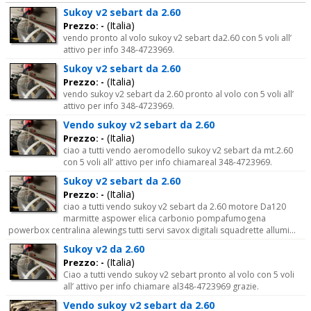
Sukoy v2 sebart da 2.60
(Italia)
Prezzo: -
vendo pronto al volo sukoy v2 sebart da2.60 con 5 voli all’
attivo per info 348-4723969.
Sukoy v2 sebart da 2.60
(Italia)
Prezzo: -
vendo sukoy v2 sebart da 2.60 pronto al volo con 5 voli all’
attivo per info 348-4723969.
Vendo sukoy v2 sebart da 2.60
(Italia)
Prezzo: -
ciao a tutti vendo aeromodello sukoy v2 sebart da mt.2.60
con 5 voli all’ attivo per info chiamareal 348-4723969.
Sukoy v2 sebart da 2.60
(Italia)
Prezzo: -
ciao a tutti vendo sukoy v2 sebart da 2.60 motore Da120
marmitte aspower elica carbonio pompafumogena
powerbox centralina alewings tutti servi savox digitali squadrette allumi...
Sukoy v2 da 2.60
(Italia)
Prezzo: -
Ciao a tutti vendo sukoy v2 sebart pronto al volo con 5 voli
all’ attivo per info chiamare al348-4723969 grazie.
Vendo sukoy v2 sebart da 2.60