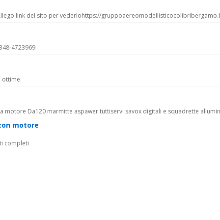
 Allego link del sito per vederlohttps://gruppoaereomodellisticocolibribergam
l 348-4723969
 ottime.
a motore Da120 marmitte aspawer tuttiservi savox digitali e squadrette allumi
con motore
ti completi