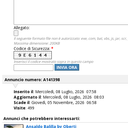
Allegato:
Il seguente formato file non è autorizzato: exe, com, bat, vbs, js, jar, scr, 
Massima dimensione: 200KB
Codice di Sicurezza:
*
Inserisci il codice mostrato sopra in questo campo
INVIA ORA
Annuncio numero: A141398
Inserito il
: Mercoledì, 08 Luglio, 2026 07:58
Aggiornato il
: Mercoledì, 08 Luglio, 2026 08:03
Scade il
: Giovedì, 05 Novembre, 2026 06:58
Visite
: 499
Annunci che potrebbero interessarti:
Ansaldo Balilla by Oberti