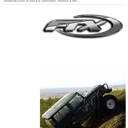
centinati,fuso in fibra e carbonio. monta 4 ser...