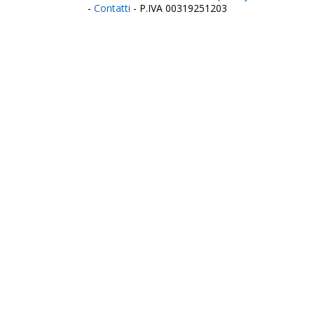
-
Contatti
- P.IVA 00319251203
Italia
Agrigento
Alessandria
Ancona
Aosta
Aquila
Arezzo
Ascoli Piceno
Asti
Avellino
Bari
Barletta
Belluno
Benevento
Bergamo
Biella
Bologna
Bolzano
Brescia
Brindisi
Cagliari
Caltanissetta
Campobasso