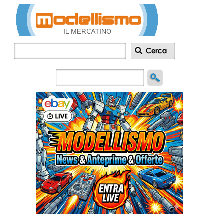
Inserisci
annuncio