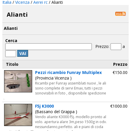
Italia
/
Vicenza
/
Aerei rc
/ Alianti
Alianti
Alianti
Cerca
Prezzo:
a
VAI
Titolo
Prezzo
Pezzi ricambio Funray Multiplex
€150.00
(Provincia Vicenza )
Ricambi per Funray assemblati nuovi , le ali
sono complete di servi Emax, tutti i pezzi
sonovisibili in foto , disponibile spedizione
.
F5j K3000
€1000.00
(Bassano del Grappa )
Vendo aliante K3000 f5j. modello pronto al
volo. apertura alare 3m,peso 1500g in odv.
nessundanno,perfetto. ali e piani di coda