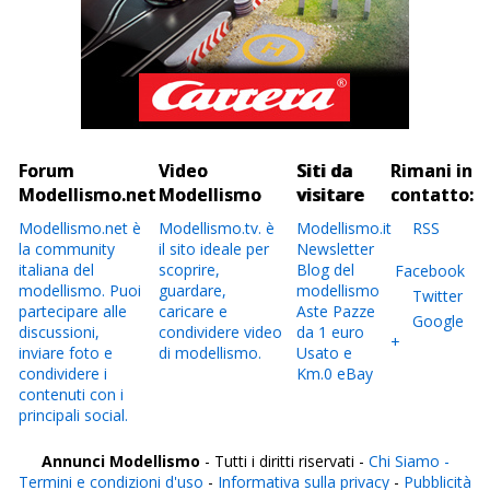
Forum
Video
Siti da
Rimani in
Modellismo.net
Modellismo
visitare
contatto:
Modellismo.net è
Modellismo.tv. è
Modellismo.it
RSS
la community
il sito ideale per
Newsletter
italiana del
scoprire,
Blog del
Facebook
modellismo. Puoi
guardare,
modellismo
Twitter
partecipare alle
caricare e
Aste Pazze
Google
discussioni,
condividere video
da 1 euro
+
inviare foto e
di modellismo.
Usato e
condividere i
Km.0 eBay
contenuti con i
principali social.
Annunci Modellismo
- Tutti i diritti riservati -
Chi Siamo -
Termini e condizioni d'uso
-
Informativa sulla privacy
-
Pubblicità