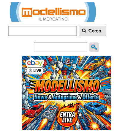
Inserisci
annuncio