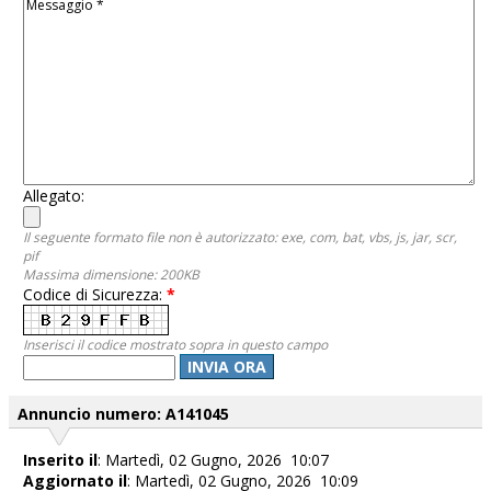
Allegato:
Il seguente formato file non è autorizzato: exe, com, bat, vbs, js, jar, scr,
pif
Massima dimensione: 200KB
Codice di Sicurezza:
*
Inserisci il codice mostrato sopra in questo campo
INVIA ORA
Annuncio numero: A141045
Inserito il
: Martedì, 02 Gugno, 2026 10:07
Aggiornato il
: Martedì, 02 Gugno, 2026 10:09