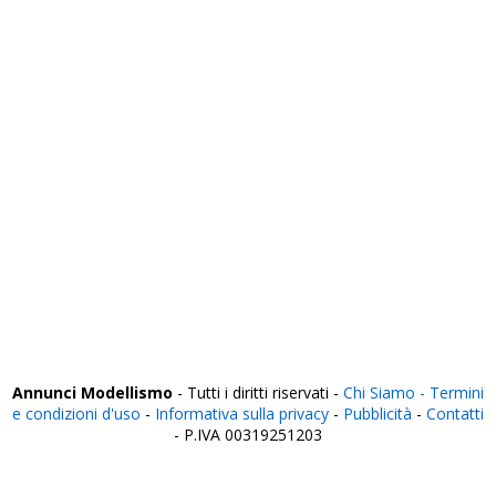
Siracusa
Sondrio
Taranto
Teramo
Terni
Torino
Trapani
Trento
Treviso
Trieste
Udine
Varese
Venezia
Verbania
Vercelli
Verona
Vibo Valentia
Vicenza
Viterbo
Annunci Modellismo
- Tutti i diritti riservati -
Chi Siamo -
Termini
e condizioni d'uso
-
Informativa sulla privacy
-
Pubblicità
-
Contatti
- P.IVA 00319251203