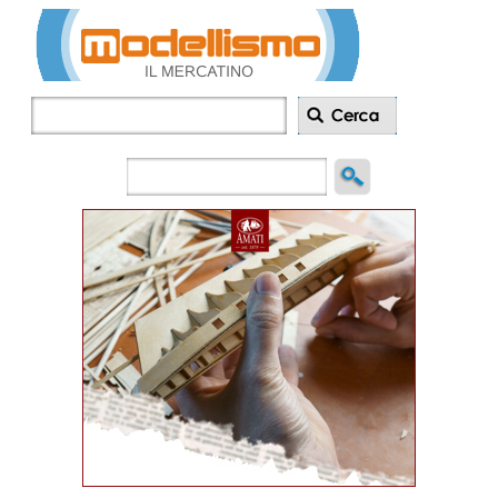
Inserisci
annuncio