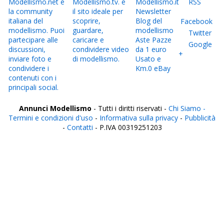
Modellismo.net è
Modellismo.tv. è
Modellismo.it
RSS
la community
il sito ideale per
Newsletter
italiana del
scoprire,
Blog del
Facebook
modellismo. Puoi
guardare,
modellismo
Twitter
partecipare alle
caricare e
Aste Pazze
Google
discussioni,
condividere video
da 1 euro
+
inviare foto e
di modellismo.
Usato e
condividere i
Km.0 eBay
contenuti con i
principali social.
Annunci Modellismo
- Tutti i diritti riservati -
Chi Siamo -
Termini e condizioni d'uso
-
Informativa sulla privacy
-
Pubblicità
-
Contatti
- P.IVA 00319251203
Italia
Agrigento
Alessandria
Ancona
Aosta
Aquila
Arezzo
Ascoli Piceno
Asti