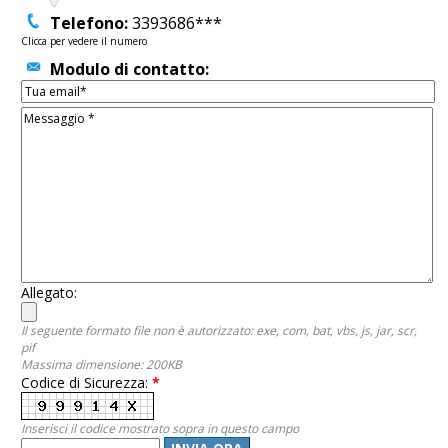
Telefono:
3393686***
Clicca per vedere il numero
Modulo di contatto:
Allegato:
Il seguente formato file non è autorizzato: exe, com, bat, vbs, js, jar, scr,
pif
Massima dimensione: 200KB
Codice di Sicurezza:
*
Inserisci il codice mostrato sopra in questo campo