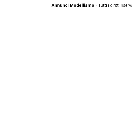
Annunci Modellismo
- Tutti i diritti riserv
Italia
Agrigento
Alessandria
Ancona
Aosta
Aquila
Arezzo
Ascoli Piceno
Asti
Avellino
Bari
Barletta
Belluno
Benevento
Bergamo
Biella
Bologna
Bolzano
Brescia
Brindisi
Cagliari
Caltanissetta
Campobasso