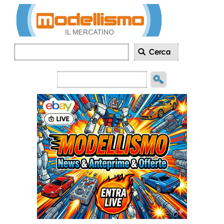
Inserisci
annuncio