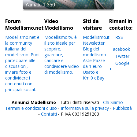
Forum
Video
Siti da
Rimani in
Modellismo.net
Modellismo
visitare
contatto:
Modellismo.net è
Modellismo.tv. è
Modellismo.it
RSS
la community
il sito ideale per
Newsletter
italiana del
scoprire,
Blog del
Facebook
modellismo. Puoi
guardare,
modellismo
Twitter
partecipare alle
caricare e
Aste Pazze
Google
discussioni,
condividere video
da 1 euro
+
inviare foto e
di modellismo.
Usato e
condividere i
Km.0 eBay
contenuti con i
principali social.
Annunci Modellismo
- Tutti i diritti riservati -
Chi Siamo -
Termini e condizioni d'uso
-
Informativa sulla privacy
-
Pubblicità
-
Contatti
- P.IVA 00319251203
Italia
Agrigento