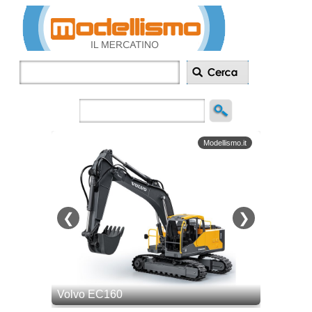
Inserisci
annuncio