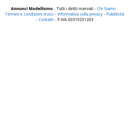
Annunci Modellismo
- Tutti i diritti riservati -
Chi Siamo -
Termini e condizioni d'uso
-
Informativa sulla privacy
-
Pubblicità
-
Contatti
- P.IVA 00319251203
Italia
Agrigento
Alessandria
Ancona
Aosta
Aquila
Arezzo
Ascoli Piceno
Asti
Avellino
Bari
Barletta
Belluno
Benevento
Bergamo
Biella
Bologna
Bolzano
Brescia
Brindisi