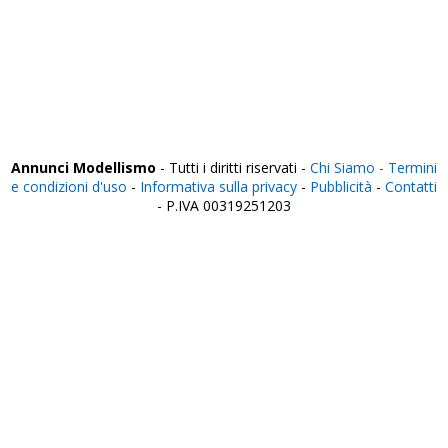
Varese
Venezia
Verbania
Vercelli
Verona
Vibo Valentia
Vicenza
Viterbo
Annunci Modellismo
- Tutti i diritti riservati -
Chi Siamo -
Termini
e condizioni d'uso
-
Informativa sulla privacy
-
Pubblicità
-
Contatti
- P.IVA 00319251203