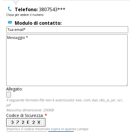
Telefono:
3807543***
Clicca per vedere il numero
Modulo di contatto:
Allegato:
Il seguente formato file non è autorizzato: exe, com, bat, vbs, js, jar, scr,
pif
Massima dimensione: 200KB
Codice di Sicurezza:
*
Inserisci il codice mostrato sopra in questo campo