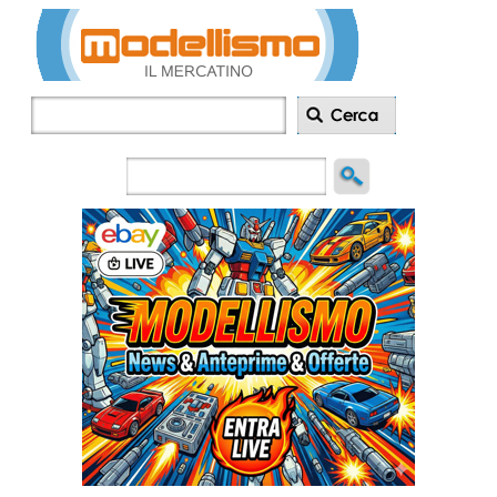
Inserisci
annuncio