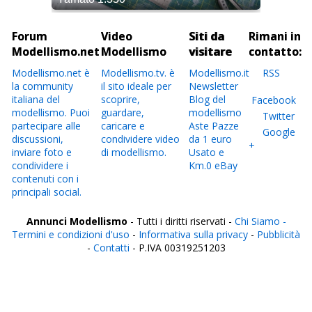
Forum
Video
Siti da
Rimani in
Modellismo.net
Modellismo
visitare
contatto:
Modellismo.net è
Modellismo.tv. è
Modellismo.it
RSS
la community
il sito ideale per
Newsletter
italiana del
scoprire,
Blog del
Facebook
modellismo. Puoi
guardare,
modellismo
Twitter
partecipare alle
caricare e
Aste Pazze
Google
discussioni,
condividere video
da 1 euro
+
inviare foto e
di modellismo.
Usato e
condividere i
Km.0 eBay
contenuti con i
principali social.
Annunci Modellismo
- Tutti i diritti riservati -
Chi Siamo -
Termini e condizioni d'uso
-
Informativa sulla privacy
-
Pubblicità
-
Contatti
- P.IVA 00319251203
Italia
Agrigento
Alessandria