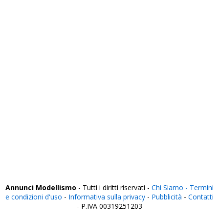
Savona
Siena
Siracusa
Sondrio
Taranto
Teramo
Terni
Torino
Trapani
Trento
Treviso
Trieste
Udine
Varese
Venezia
Verbania
Vercelli
Verona
Vibo Valentia
Vicenza
Viterbo
Annunci Modellismo
- Tutti i diritti riservati -
Chi Siamo -
Termini
e condizioni d'uso
-
Informativa sulla privacy
-
Pubblicità
-
Contatti
- P.IVA 00319251203