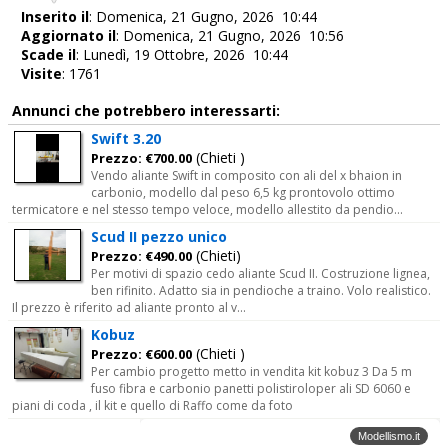
Inserito il
: Domenica, 21 Gugno, 2026 10:44
Aggiornato il
: Domenica, 21 Gugno, 2026 10:56
Scade il
: Lunedì, 19 Ottobre, 2026 10:44
Visite
: 1761
Annunci che potrebbero interessarti:
Swift 3.20
(Chieti )
Prezzo: €700.00
Vendo aliante Swift in composito con ali del x bhaion in
carbonio, modello dal peso 6,5 kg prontovolo ottimo
termicatore e nel stesso tempo veloce, modello allestito da pendio...
Scud II pezzo unico
(Chieti)
Prezzo: €490.00
Per motivi di spazio cedo aliante Scud II. Costruzione lignea,
ben rifinito. Adatto sia in pendioche a traino. Volo realistico.
Il prezzo è riferito ad aliante pronto al v...
Kobuz
(Chieti )
Prezzo: €600.00
Per cambio progetto metto in vendita kit kobuz 3 Da 5 m
fuso fibra e carbonio panetti polistiroloper ali SD 6060 e
piani di coda , il kit e quello di Raffo come da foto