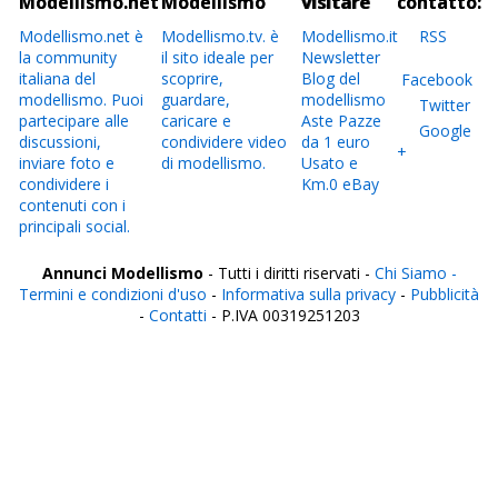
Modellismo.net
Modellismo
visitare
contatto:
Modellismo.net è
Modellismo.tv. è
Modellismo.it
RSS
la community
il sito ideale per
Newsletter
italiana del
scoprire,
Blog del
Facebook
modellismo. Puoi
guardare,
modellismo
Twitter
partecipare alle
caricare e
Aste Pazze
Google
discussioni,
condividere video
da 1 euro
+
inviare foto e
di modellismo.
Usato e
condividere i
Km.0 eBay
contenuti con i
principali social.
Annunci Modellismo
- Tutti i diritti riservati -
Chi Siamo -
Termini e condizioni d'uso
-
Informativa sulla privacy
-
Pubblicità
-
Contatti
- P.IVA 00319251203
Italia
Agrigento
Alessandria
Ancona
Aosta
Aquila
Arezzo