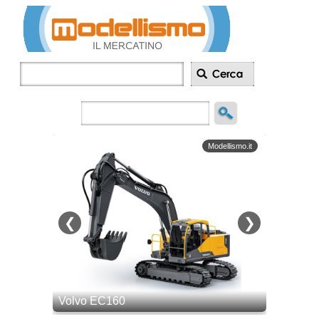
Inserisci
annuncio