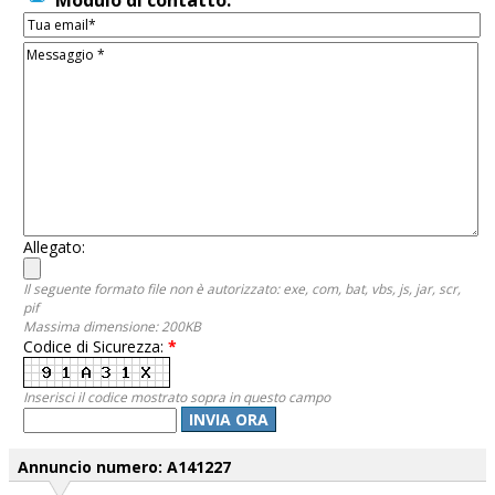
Modulo di contatto:
Allegato:
Il seguente formato file non è autorizzato: exe, com, bat, vbs, js, jar, scr,
pif
Massima dimensione: 200KB
Codice di Sicurezza:
*
Inserisci il codice mostrato sopra in questo campo
INVIA ORA
Annuncio numero: A141227