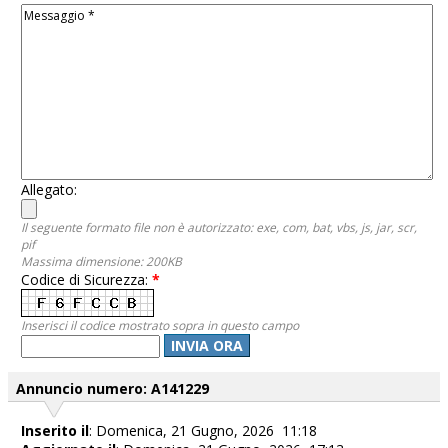
Allegato:
Il seguente formato file non è autorizzato: exe, com, bat, vbs, js, jar, scr,
pif
Massima dimensione: 200KB
Codice di Sicurezza:
*
Inserisci il codice mostrato sopra in questo campo
INVIA ORA
Annuncio numero: A141229
Inserito il
: Domenica, 21 Gugno, 2026 11:18