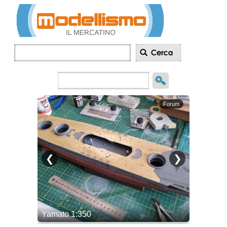
Inserisci
annuncio