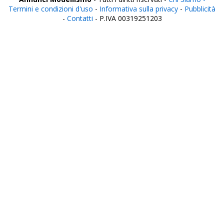
Termini e condizioni d'uso
-
Informativa sulla privacy
-
Pubblicità
-
Contatti
- P.IVA 00319251203
Italia
Agrigento
Alessandria
Ancona
Aosta
Aquila
Arezzo
Ascoli Piceno
Asti
Avellino
Bari
Barletta
Belluno
Benevento
Bergamo
Biella
Bologna
Bolzano
Brescia
Brindisi
Cagliari
Caltanissetta