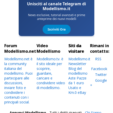
Forum
Video
Siti da
Rimani in
Modellismo.net
Modellismo
visitare
contatto:
Modellismo.net è
Modellismo.tv. è
Modellismo.it
RSS
la community
il sito ideale per
Newsletter
italiana del
scoprire,
Blog del
Facebook
modellismo. Puoi
guardare,
modellismo
Twitter
partecipare alle
caricare e
Aste Pazze
Google
discussioni,
condividere video
da 1 euro
+
inviare foto e
di modellismo.
Usato e
condividere i
Km.0 eBay
contenuti con i
principali social.
Annunci Modellismo
- Tutti i diritti riservati -
Chi Siamo -