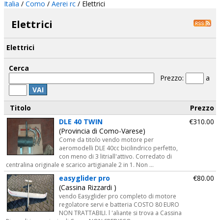
Italia
/
Como
/
Aerei rc
/ Elettrici
Elettrici
Elettrici
Cerca
Prezzo:
a
VAI
Titolo
Prezzo
DLE 40 TWIN
€310.00
(Provincia di Como-Varese)
Come da titolo vendo motore per
aeromodelli DLE 40cc bicilindrico perfetto,
con meno di 3 litriall'attivo. Corredato di
centralina originale e scarico artigianale 2 in 1. Non ...
easyglider pro
€80.00
(Cassina Rizzardi )
vendo Easyglider pro completo di motore
regolatore servi e batteria COSTO 80 EURO
NON TRATTABILI. l 'aliante si trova a Cassina