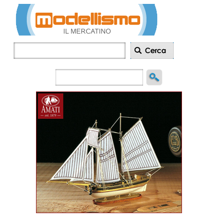
Inserisci
annuncio