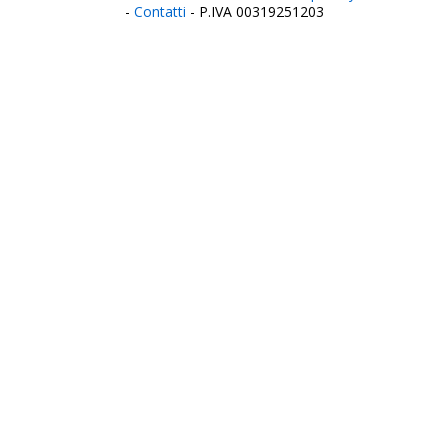
-
Contatti
- P.IVA 00319251203
Italia
Agrigento
Alessandria
Ancona
Aosta
Aquila
Arezzo
Ascoli Piceno
Asti
Avellino
Bari
Barletta
Belluno
Benevento
Bergamo
Biella
Bologna
Bolzano
Brescia
Brindisi
Cagliari
Caltanissetta
Campobasso