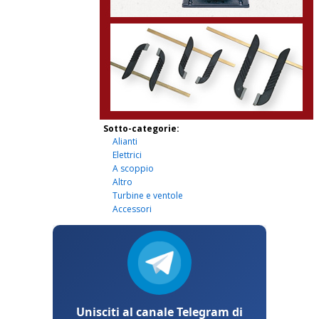
Sotto-categorie:
Alianti
Elettrici
A scoppio
Altro
Turbine e ventole
Accessori