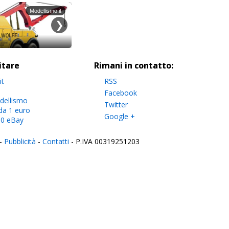
sitare
Rimani in contatto:
it
RSS
Facebook
dellismo
Twitter
da 1 euro
Google +
.0 eBay
-
Pubblicità
-
Contatti
- P.IVA 00319251203