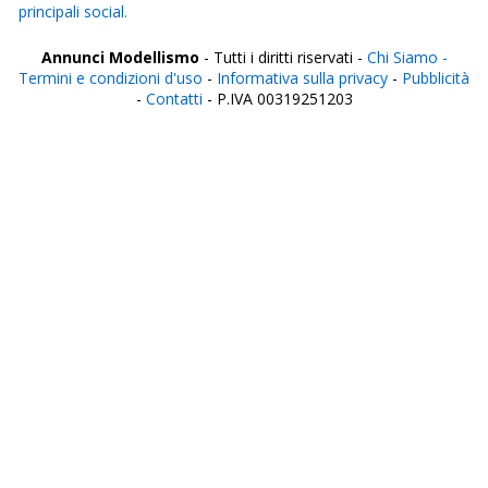
principali social.
Annunci Modellismo
- Tutti i diritti riservati -
Chi Siamo -
Termini e condizioni d'uso
-
Informativa sulla privacy
-
Pubblicità
-
Contatti
- P.IVA 00319251203
Italia
Agrigento
Alessandria
Ancona
Aosta
Aquila
Arezzo
Ascoli Piceno
Asti
Avellino
Bari
Barletta
Belluno
Benevento
Bergamo
Biella
Bologna
Bolzano