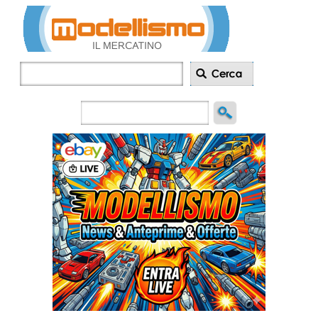
Inserisci
annuncio