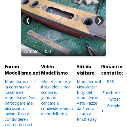
Forum
Video
Siti da
Rimani in
Modellismo.net
Modellismo
visitare
contatto:
Modellismo.net è
Modellismo.tv. è
Modellismo.it
RSS
la community
il sito ideale per
Newsletter
italiana del
scoprire,
Blog del
Facebook
modellismo. Puoi
guardare,
modellismo
Twitter
partecipare alle
caricare e
Aste Pazze
Google
discussioni,
condividere video
da 1 euro
+
inviare foto e
di modellismo.
Usato e
condividere i
Km.0 eBay
contenuti con i