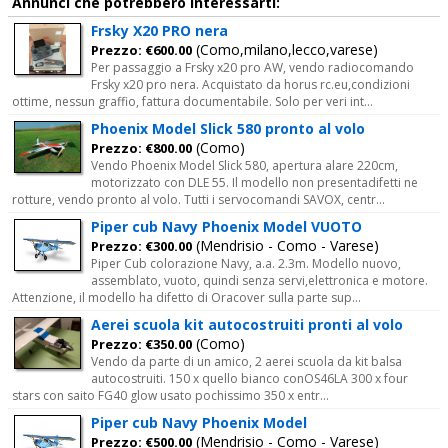
Annunci che potrebbero interessarti:
Frsky X20 PRO nera
(Como,milano,lecco,varese)
Prezzo: €600.00
Per passaggio a Frsky x20 pro AW, vendo radiocomando
Frsky x20 pro nera. Acquistato da horus rc.eu,condizioni
ottime, nessun graffio, fattura documentabile. Solo per veri int...
Phoenix Model Slick 580 pronto al volo
(Como)
Prezzo: €800.00
Vendo Phoenix Model Slick 580, apertura alare 220cm,
motorizzato con DLE 55. Il modello non presentadifetti ne
rotture, vendo pronto al volo. Tutti i servocomandi SAVOX, centr...
Piper cub Navy Phoenix Model VUOTO
(Mendrisio - Como - Varese)
Prezzo: €300.00
Piper Cub colorazione Navy, a.a. 2.3m. Modello nuovo,
assemblato, vuoto, quindi senza servi,elettronica e motore.
Attenzione, il modello ha difetto di Oracover sulla parte sup...
Aerei scuola kit autocostruiti pronti al volo
(Como)
Prezzo: €350.00
Vendo da parte di un amico, 2 aerei scuola da kit balsa
autocostruiti. 150 x quello bianco conOS46LA 300 x four
stars con saito FG40 glow usato pochissimo 350 x entr...
Piper cub Navy Phoenix Model
(Mendrisio - Como - Varese)
Prezzo: €500.00