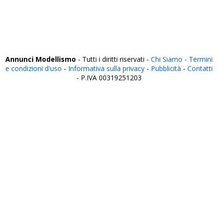
Vercelli
Verona
Vibo Valentia
Vicenza
Viterbo
Annunci Modellismo
- Tutti i diritti riservati -
Chi Siamo -
Termini
e condizioni d'uso
-
Informativa sulla privacy
-
Pubblicità
-
Contatti
- P.IVA 00319251203