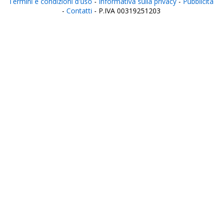
Termini e condizioni d'uso
-
Informativa sulla privacy
-
Pubblicità
-
Contatti
- P.IVA 00319251203
Italia
Agrigento
Alessandria
Ancona
Aosta
Aquila
Arezzo
Ascoli Piceno
Asti
Avellino
Bari
Barletta
Belluno
Benevento
Bergamo
Biella
Bologna
Bolzano
Brescia
Brindisi
Cagliari
Caltanissetta