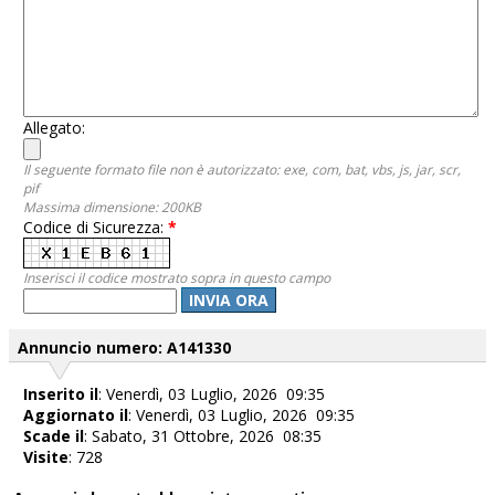
Allegato:
Il seguente formato file non è autorizzato: exe, com, bat, vbs, js, jar, scr,
pif
Massima dimensione: 200KB
Codice di Sicurezza:
*
Inserisci il codice mostrato sopra in questo campo
INVIA ORA
Annuncio numero: A141330
Inserito il
: Venerdì, 03 Luglio, 2026 09:35
Aggiornato il
: Venerdì, 03 Luglio, 2026 09:35
Scade il
: Sabato, 31 Ottobre, 2026 08:35
Visite
: 728