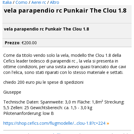
Italia
/
Como
/
Aerei rc
/
Altro
vela parapendio rc Punkair The Clou 1.8
vela parapendio rc Punkair The Clou 1.8
Prezzo
: €200.00
Come da titolo vendo solo la vela, modello the Clou 1.8 della
Cefics leader tedesco di parapendii rc , la vela si presenta in
ottime condizioni, per una svista avevo quasi tranciato due cavi
con l'elica, sono stati riparati con lo stesso materiale e settati.
chiedo 200 euro piu le spese di spedizioni
Giuseppe
Technische Daten: Spannweite: 3,0 m Fläche: 1,8m² Streckung:
5,5 Zellen: 25 Gewichtsbereich: ca. 1,5 - 3,0 kg
Pilotenanforderung: low B
https://shop.cefics.com/flugmodelle/...clou-1.8?c=224
»