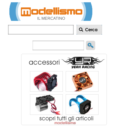
Inserisci
annuncio