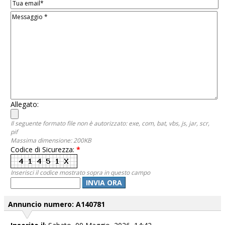
Allegato:
Il seguente formato file non è autorizzato: exe, com, bat, vbs, js, jar, scr,
pif
Massima dimensione: 200KB
Codice di Sicurezza:
*
Inserisci il codice mostrato sopra in questo campo
INVIA ORA
Annuncio numero: A140781