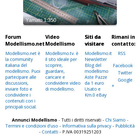
Forum
Video
Siti da
Rimani in
Modellismo.net
Modellismo
visitare
contatto:
Modellismo.net è
Modellismo.tv. è
Modellismo.it
RSS
la community
il sito ideale per
Newsletter
italiana del
scoprire,
Blog del
Facebook
modellismo. Puoi
guardare,
modellismo
Twitter
partecipare alle
caricare e
Aste Pazze
Google
discussioni,
condividere video
da 1 euro
+
inviare foto e
di modellismo.
Usato e
condividere i
Km.0 eBay
contenuti con i
principali social.
Annunci Modellismo
- Tutti i diritti riservati -
Chi Siamo -
Termini e condizioni d'uso
-
Informativa sulla privacy
-
Pubblicità
-
Contatti
- P.IVA 00319251203