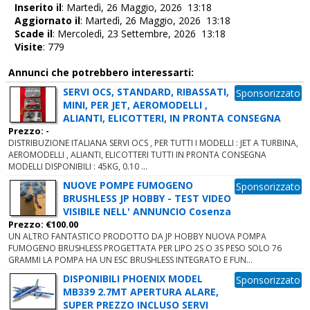
Inserito il
: Martedì, 26 Maggio, 2026 13:18
Aggiornato il
: Martedì, 26 Maggio, 2026 13:18
Scade il
: Mercoledì, 23 Settembre, 2026 13:18
Visite
: 779
Annunci che potrebbero interessarti:
SERVI OCS, STANDARD, RIBASSATI,
Sponsorizzato
MINI, PER JET, AEROMODELLI ,
ALIANTI, ELICOTTERI, IN PRONTA CONSEGNA
Prezzo: -
DISTRIBUZIONE ITALIANA SERVI OCS , PER TUTTI I MODELLI : JET A TURBINA,
AEROMODELLI , ALIANTI, ELICOTTERI TUTTI IN PRONTA CONSEGNA
MODELLI DISPONIBILI : 45KG, 0.10 ...
NUOVE POMPE FUMOGENO
Sponsorizzato
BRUSHLESS JP HOBBY - TEST VIDEO
VISIBILE NELL' ANNUNCIO Cosenza
Prezzo: €100.00
UN ALTRO FANTASTICO PRODOTTO DA JP HOBBY NUOVA POMPA
FUMOGENO BRUSHLESS PROGETTATA PER LIPO 2S O 3S PESO SOLO 76
GRAMMI LA POMPA HA UN ESC BRUSHLESS INTEGRATO E FUN...
DISPONIBILI PHOENIX MODEL
Sponsorizzato
MB339 2.7MT APERTURA ALARE,
SUPER PREZZO INCLUSO SERVI