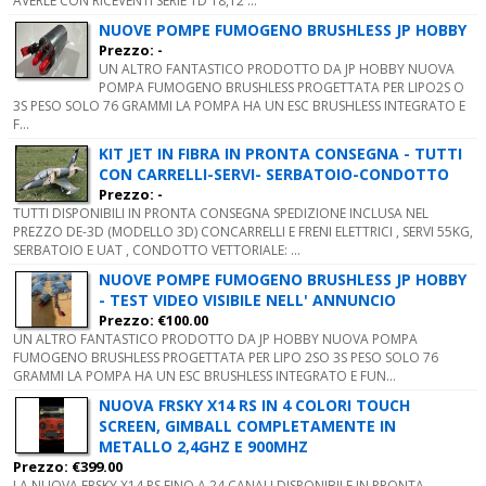
AVERLE CON RICEVENTI SERIE TD 18,12 ...
NUOVE POMPE FUMOGENO BRUSHLESS JP HOBBY
Prezzo: -
UN ALTRO FANTASTICO PRODOTTO DA JP HOBBY NUOVA
POMPA FUMOGENO BRUSHLESS PROGETTATA PER LIPO2S O
3S PESO SOLO 76 GRAMMI LA POMPA HA UN ESC BRUSHLESS INTEGRATO E
F...
KIT JET IN FIBRA IN PRONTA CONSEGNA - TUTTI
CON CARRELLI-SERVI- SERBATOIO-CONDOTTO
Prezzo: -
TUTTI DISPONIBILI IN PRONTA CONSEGNA SPEDIZIONE INCLUSA NEL
PREZZO DE-3D (MODELLO 3D) CONCARRELLI E FRENI ELETTRICI , SERVI 55KG,
SERBATOIO E UAT , CONDOTTO VETTORIALE: ...
NUOVE POMPE FUMOGENO BRUSHLESS JP HOBBY
- TEST VIDEO VISIBILE NELL' ANNUNCIO
Prezzo: €100.00
UN ALTRO FANTASTICO PRODOTTO DA JP HOBBY NUOVA POMPA
FUMOGENO BRUSHLESS PROGETTATA PER LIPO 2SO 3S PESO SOLO 76
GRAMMI LA POMPA HA UN ESC BRUSHLESS INTEGRATO E FUN...
NUOVA FRSKY X14 RS IN 4 COLORI TOUCH
SCREEN, GIMBALL COMPLETAMENTE IN
METALLO 2,4GHZ E 900MHZ
Prezzo: €399.00
LA NUOVA FRSKY X14 RS FINO A 24 CANALI DISPONIBILE IN PRONTA