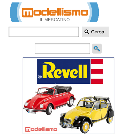
Inserisci
annuncio