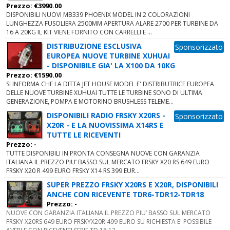
Prezzo: €3990.00
DISPONIBILI NUOVI MB339 PHOENIX MODEL IN 2 COLORAZIONI
LUNGHEZZA FUSOLIERA 2500MM APERTURA ALARE 2700 PER TURBINE DA
16 A 20KG IL KIT VIENE FORNITO CON CARRELLI E ...
DISTRIBUZIONE ESCLUSIVA
Sponsorizzato
EUROPEA NUOVE TURBINE XUHUAI
- DISPONIBILE GIA' LA X100 DA 10KG
Prezzo: €1590.00
SI INFORMA CHE LA DITTA JET HOUSE MODEL E' DISTRIBUTRICE EUROPEA
DELLE NUOVE TURBINE XUHUAI TUTTE LE TURBINE SONO DI ULTIMA
GENERAZIONE, POMPA E MOTORINO BRUSHLESS TELEME...
DISPONIBILI RADIO FRSKY X20RS -
Sponsorizzato
X20R - E LA NUOVISSIMA X14RS E
TUTTE LE RICEVENTI
Prezzo: -
TUTTE DISPONIBILI IN PRONTA CONSEGNA NUOVE CON GARANZIA
ITALIANA IL PREZZO PIU’ BASSO SUL MERCATO FRSKY X20 RS 649 EURO
FRSKY X20 R 499 EURO FRSKY X14 RS 399 EUR...
SUPER PREZZO FRSKY X20RS E X20R, DISPONIBILI
ANCHE CON RICEVENTE TDR6-TDR12-TDR18
Prezzo: -
NUOVE CON GARANZIA ITALIANA IL PREZZO PIU’ BASSO SUL MERCATO
FRSKY X20RS 649 EURO FRSKYX20R 499 EURO SU RICHIESTA E' POSSIBILE