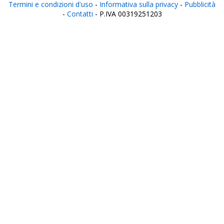
Termini e condizioni d'uso
-
Informativa sulla privacy
-
Pubblicità
-
Contatti
- P.IVA 00319251203
Italia
Agrigento
Alessandria
Ancona
Aosta
Aquila
Arezzo
Ascoli Piceno
Asti
Avellino
Bari
Barletta
Belluno
Benevento
Bergamo
Biella
Bologna
Bolzano
Brescia
Brindisi
Cagliari
Caltanissetta