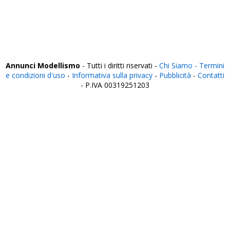
Verbania
Vercelli
Verona
Vibo Valentia
Vicenza
Viterbo
Annunci Modellismo
- Tutti i diritti riservati -
Chi Siamo -
Termini
e condizioni d'uso
-
Informativa sulla privacy
-
Pubblicità
-
Contatti
- P.IVA 00319251203