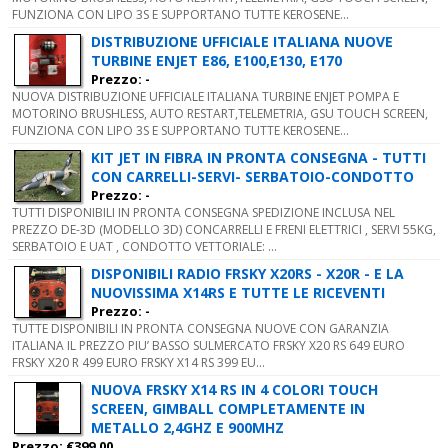
FUNZIONA CON LIPO 3S E SUPPORTANO TUTTE KEROSENE...
DISTRIBUZIONE UFFICIALE ITALIANA NUOVE
TURBINE ENJET E86, E100,E130, E170
Prezzo: -
NUOVA DISTRIBUZIONE UFFICIALE ITALIANA TURBINE ENJET POMPA E
MOTORINO BRUSHLESS, AUTO RESTART,TELEMETRIA, GSU TOUCH SCREEN,
FUNZIONA CON LIPO 3S E SUPPORTANO TUTTE KEROSENE...
KIT JET IN FIBRA IN PRONTA CONSEGNA - TUTTI
CON CARRELLI-SERVI- SERBATOIO-CONDOTTO
Prezzo: -
TUTTI DISPONIBILI IN PRONTA CONSEGNA SPEDIZIONE INCLUSA NEL
PREZZO DE-3D (MODELLO 3D) CONCARRELLI E FRENI ELETTRICI , SERVI 55KG,
SERBATOIO E UAT , CONDOTTO VETTORIALE: ...
DISPONIBILI RADIO FRSKY X20RS - X20R - E LA
NUOVISSIMA X14RS E TUTTE LE RICEVENTI
Prezzo: -
TUTTE DISPONIBILI IN PRONTA CONSEGNA NUOVE CON GARANZIA
ITALIANA IL PREZZO PIU’ BASSO SULMERCATO FRSKY X20 RS 649 EURO
FRSKY X20 R 499 EURO FRSKY X14 RS 399 EU...
NUOVA FRSKY X14 RS IN 4 COLORI TOUCH
SCREEN, GIMBALL COMPLETAMENTE IN
METALLO 2,4GHZ E 900MHZ
Prezzo: €399.00