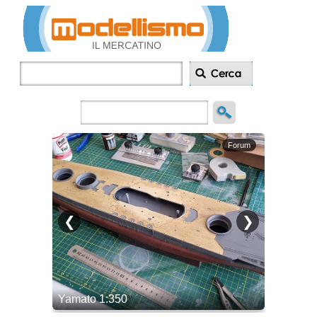
Inserisci
annuncio