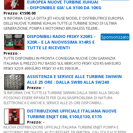
EUROPEA NUOVE TURBINE XUHUAI
- DISPONIBILE GIA' LA X100 DA 10KG
Prezzo: €1590.00
SI INFORMA CHE LA DITTA JET HOUSE MODEL E' DISTRIBUTRICE EUROPEA
DELLE NUOVE TURBINE XUHUAI TUTTE LE TURBINE SONO DI ULTIMA
GENERAZIONE, POMPA E MOTORINO BRUSHLESS TELEME...
DISPONIBILI RADIO FRSKY X20RS -
Sponsorizzato
X20R - E LA NUOVISSIMA X14RS E
TUTTE LE RICEVENTI
Prezzo: -
TUTTE DISPONIBILI IN PRONTA CONSEGNA NUOVE CON GARANZIA
ITALIANA IL PREZZO PIU’ BASSO SUL MERCATO FRSKY X20 RS 649 EURO
FRSKY X20 R 499 EURO FRSKY X14 RS 399 EUR...
ASSISTENZA E SERVICE ALLE TURBINE SWIWIN
ALLE 25 ORE : DALLA SW80 ALLA SW240
Prezzo: -
SI INFORMA CHE TUTTE LE TURBINE SWIWIN DALLA SW80 ALLA SW240
POSSONO ESSERE RIPARATE PER QUALSIASIPROBLEMA DI NATURA
ELETTRONICA E ANCHE IL SERVICE ALLE 25 ORE DISPONIBILI...
DISTRIBUZIONE UFFICIALE ITALIANA NUOVE
TURBINE ENJET E86, E100,E130, E170
Prezzo: -
NUOVA DISTRIBUZIONE UFFICIALE ITALIANA TURBINE ENJET POMPA E
MOTORINO BRUSHLESS, AUTO RESTART,TELEMETRIA, GSU TOUCH SCREEN,