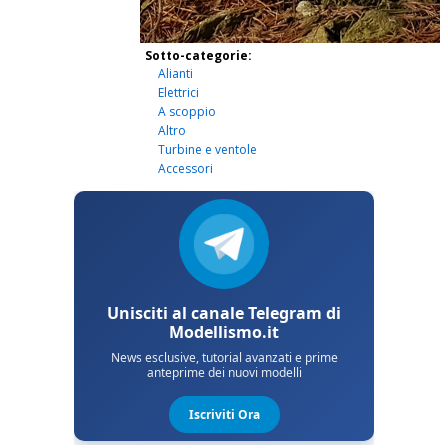
Sotto-categorie:
Alianti
Elettrici
A scoppio
Altro
Turbine e ventole
Accessori