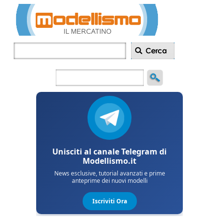
Inserisci
annuncio