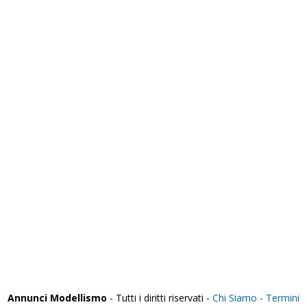
Rovigo
Salerno
Sassari
Savona
Siena
Siracusa
Sondrio
Taranto
Teramo
Terni
Torino
Trapani
Trento
Treviso
Trieste
Udine
Varese
Venezia
Verbania
Vercelli
Verona
Vibo Valentia
Vicenza
Viterbo
Annunci Modellismo
- Tutti i diritti riservati -
Chi Siamo -
Termini