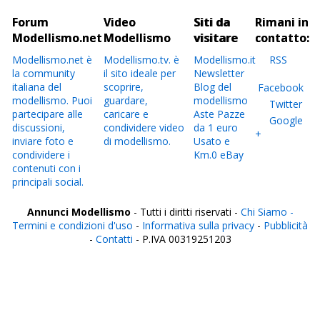
Forum
Video
Siti da
Rimani in
Modellismo.net
Modellismo
visitare
contatto:
Modellismo.net è
Modellismo.tv. è
Modellismo.it
RSS
la community
il sito ideale per
Newsletter
italiana del
scoprire,
Blog del
Facebook
modellismo. Puoi
guardare,
modellismo
Twitter
partecipare alle
caricare e
Aste Pazze
Google
discussioni,
condividere video
da 1 euro
+
inviare foto e
di modellismo.
Usato e
condividere i
Km.0 eBay
contenuti con i
principali social.
Annunci Modellismo
- Tutti i diritti riservati -
Chi Siamo -
Termini e condizioni d'uso
-
Informativa sulla privacy
-
Pubblicità
-
Contatti
- P.IVA 00319251203
Italia
Agrigento
Alessandria
Ancona