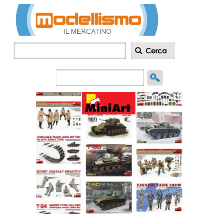
Inserisci
annuncio