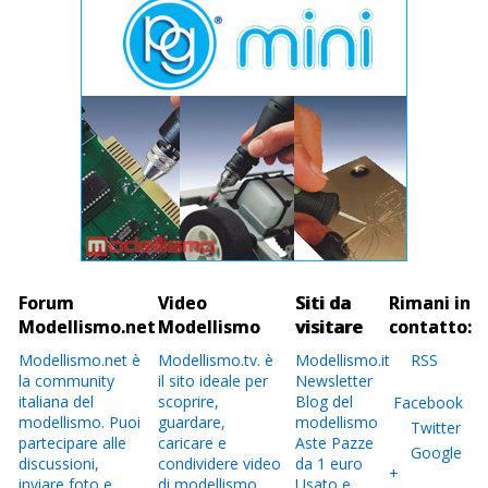
Forum
Video
Siti da
Rimani in
Modellismo.net
Modellismo
visitare
contatto:
Modellismo.net è
Modellismo.tv. è
Modellismo.it
RSS
la community
il sito ideale per
Newsletter
italiana del
scoprire,
Blog del
Facebook
modellismo. Puoi
guardare,
modellismo
Twitter
partecipare alle
caricare e
Aste Pazze
Google
discussioni,
condividere video
da 1 euro
+
inviare foto e
di modellismo.
Usato e