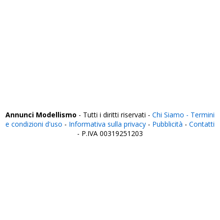
Trento
Treviso
Trieste
Udine
Varese
Venezia
Verbania
Vercelli
Verona
Vibo Valentia
Vicenza
Viterbo
Annunci Modellismo
- Tutti i diritti riservati -
Chi Siamo -
Termini
e condizioni d'uso
-
Informativa sulla privacy
-
Pubblicità
-
Contatti
- P.IVA 00319251203