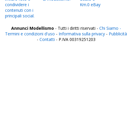
condividere i
Km.0 eBay
contenuti con i
principali social.
Annunci Modellismo
- Tutti i diritti riservati -
Chi Siamo -
Termini e condizioni d'uso
-
Informativa sulla privacy
-
Pubblicità
-
Contatti
- P.IVA 00319251203
Italia
Agrigento
Alessandria
Ancona
Aosta
Aquila
Arezzo
Ascoli Piceno
Asti
Avellino
Bari
Barletta
Belluno
Benevento
Bergamo
Biella