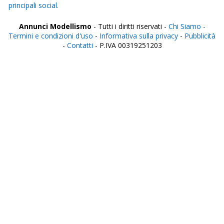
principali social.
Annunci Modellismo
- Tutti i diritti riservati -
Chi Siamo -
Termini e condizioni d'uso
-
Informativa sulla privacy
-
Pubblicità
-
Contatti
- P.IVA 00319251203
Italia
Agrigento
Alessandria
Ancona
Aosta
Aquila
Arezzo
Ascoli Piceno
Asti
Avellino
Bari
Barletta
Belluno
Benevento
Bergamo
Biella
Bologna
Bolzano