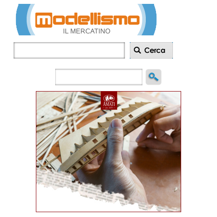
Inserisci
annuncio