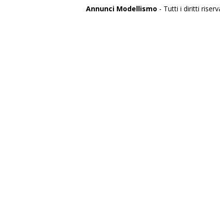
Annunci Modellismo
- Tutti i diritti riserv
Italia
Agrigento
Alessandria
Ancona
Aosta
Aquila
Arezzo
Ascoli Piceno
Asti
Avellino
Bari
Barletta
Belluno
Benevento
Bergamo
Biella
Bologna
Bolzano
Brescia
Brindisi
Cagliari
Caltanissetta
Campobasso