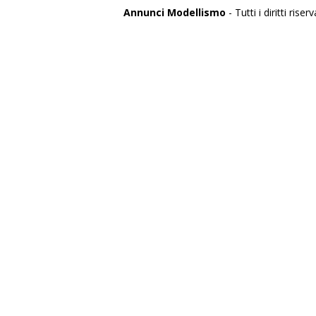
Annunci Modellismo
- Tutti i diritti riserv
Italia
Agrigento
Alessandria
Ancona
Aosta
Aquila
Arezzo
Ascoli Piceno
Asti
Avellino
Bari
Barletta
Belluno
Benevento
Bergamo
Biella
Bologna
Bolzano
Brescia
Brindisi
Cagliari
Caltanissetta
Campobasso