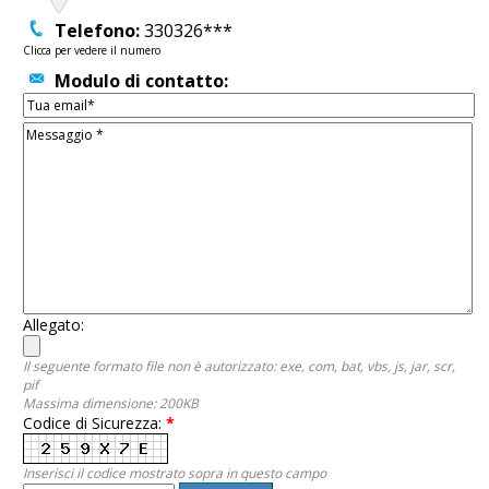
Telefono:
330326***
Clicca per vedere il numero
Modulo di contatto:
Allegato:
Il seguente formato file non è autorizzato: exe, com, bat, vbs, js, jar, scr,
pif
Massima dimensione: 200KB
Codice di Sicurezza:
*
Inserisci il codice mostrato sopra in questo campo