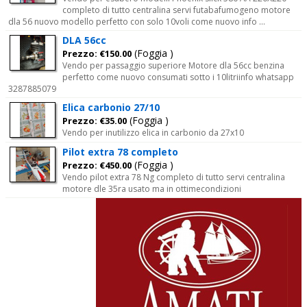
completo di tutto centralina servi futabafumogeno motore
dla 56 nuovo modello perfetto con solo 10voli come nuovo info ...
DLA 56cc
(Foggia )
Prezzo: €150.00
Vendo per passaggio superiore Motore dla 56cc benzina
perfetto come nuovo consumati sotto i 10litriinfo whatsapp
3287885079
Elica carbonio 27/10
(Foggia )
Prezzo: €35.00
Vendo per inutilizzo elica in carbonio da 27x10
Pilot extra 78 completo
(Foggia )
Prezzo: €450.00
Vendo pilot extra 78 Ng completo di tutto servi centralina
motore dle 35ra usato ma in ottimecondizioni