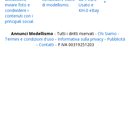
+
inviare foto e
di modellismo.
Usato e
condividere i
Km.0 eBay
contenuti con i
principali social.
Annunci Modellismo
- Tutti i diritti riservati -
Chi Siamo -
Termini e condizioni d'uso
-
Informativa sulla privacy
-
Pubblicità
-
Contatti
- P.IVA 00319251203
Italia
Agrigento
Alessandria
Ancona
Aosta
Aquila
Arezzo
Ascoli Piceno
Asti
Avellino
Bari
Barletta
Belluno
Benevento
Bergamo