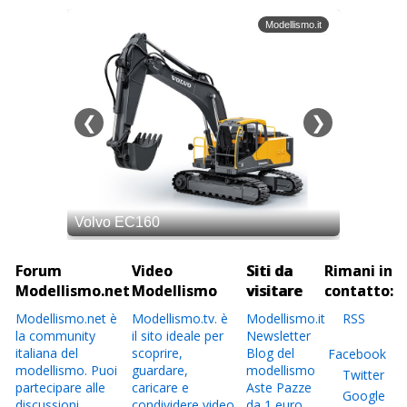
Forum
Video
Siti da
Rimani in
Modellismo.net
Modellismo
visitare
contatto:
Modellismo.net è
Modellismo.tv. è
Modellismo.it
RSS
la community
il sito ideale per
Newsletter
italiana del
scoprire,
Blog del
Facebook
modellismo. Puoi
guardare,
modellismo
Twitter
partecipare alle
caricare e
Aste Pazze
Google
discussioni,
condividere video
da 1 euro