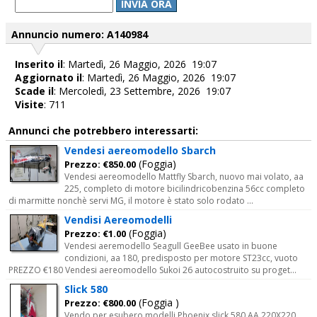
INVIA ORA
Annuncio numero: A140984
Inserito il
: Martedì, 26 Maggio, 2026 19:07
Aggiornato il
: Martedì, 26 Maggio, 2026 19:07
Scade il
: Mercoledì, 23 Settembre, 2026 19:07
Visite
: 711
Annunci che potrebbero interessarti:
Vendesi aereomodello Sbarch
(Foggia)
Prezzo: €850.00
Vendesi aereomodello Mattfly Sbarch, nuovo mai volato, aa
225, completo di motore bicilindricobenzina 56cc completo
di marmitte nonchè servi MG, il motore è stato solo rodato ...
Vendisi Aereomodelli
(Foggia)
Prezzo: €1.00
Vendesi aeremodello Seagull GeeBee usato in buone
condizioni, aa 180, predisposto per motore ST23cc, vuoto
PREZZO €180 Vendesi aereomodello Sukoi 26 autocostruito su proget...
Slick 580
(Foggia )
Prezzo: €800.00
Vendo per esubero modelli Phoenix slick 580 AA 220X220