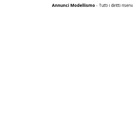
Annunci Modellismo
- Tutti i diritti riserv
Italia
Agrigento
Alessandria
Ancona
Aosta
Aquila
Arezzo
Ascoli Piceno
Asti
Avellino
Bari
Barletta
Belluno
Benevento
Bergamo
Biella
Bologna
Bolzano
Brescia
Brindisi
Cagliari
Caltanissetta
Campobasso