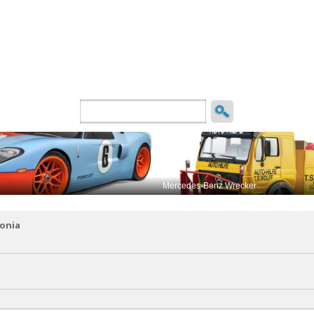
ncio
onia