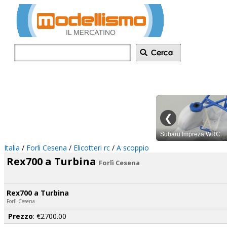
Inserisci annu
Italia
/
Forli Cesena
/
Elicotteri rc
/
A scoppio
Rex700 a Turbina
Forlì Cesena
Rex700 a Turbina
Forlì Cesena
Prezzo
: €2700.00