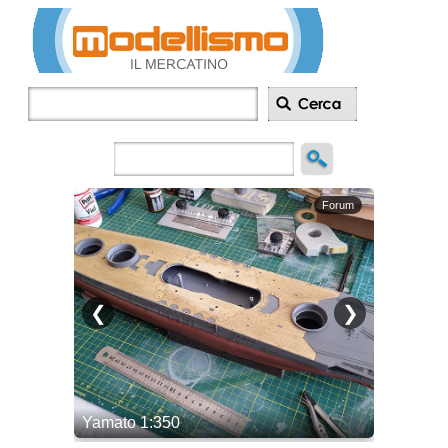
Inserisci
annuncio