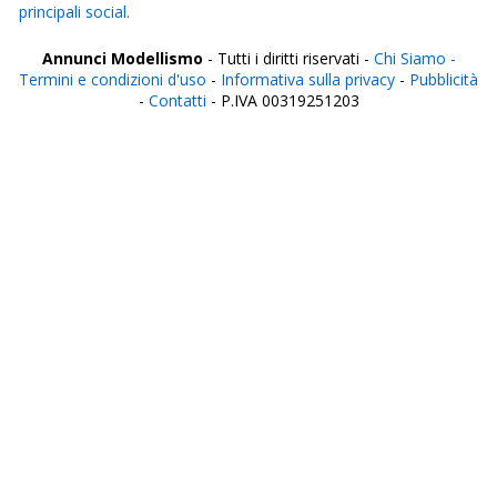
principali social.
Annunci Modellismo
- Tutti i diritti riservati -
Chi Siamo -
Termini e condizioni d'uso
-
Informativa sulla privacy
-
Pubblicità
-
Contatti
- P.IVA 00319251203
Italia
Agrigento
Alessandria
Ancona
Aosta
Aquila
Arezzo
Ascoli Piceno
Asti
Avellino
Bari
Barletta
Belluno
Benevento
Bergamo
Biella
Bologna
Bolzano