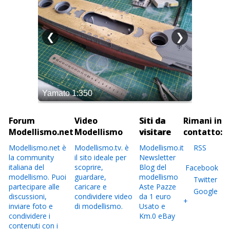
Forum
Video
Siti da
Rimani in
Modellismo.net
Modellismo
visitare
contatto:
Modellismo.net è
Modellismo.tv. è
Modellismo.it
RSS
la community
il sito ideale per
Newsletter
italiana del
scoprire,
Blog del
Facebook
modellismo. Puoi
guardare,
modellismo
Twitter
partecipare alle
caricare e
Aste Pazze
Google
discussioni,
condividere video
da 1 euro
+
inviare foto e
di modellismo.
Usato e
condividere i
Km.0 eBay
contenuti con i