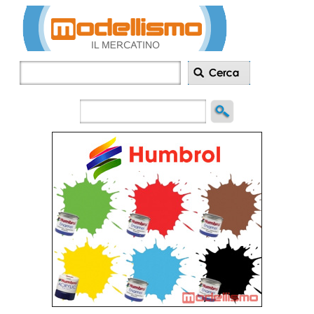
Inserisci
annuncio