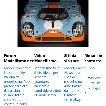
Forum
Video
Siti da
Rimani in
Modellismo.net
Modellismo
visitare
contatto:
Modellismo.net è
Modellismo.tv. è
Modellismo.it
RSS
la community
il sito ideale per
Newsletter
italiana del
scoprire,
Blog del
Facebook
modellismo. Puoi
guardare,
modellismo
Twitter
partecipare alle
caricare e
Aste Pazze
Google
discussioni,
condividere video
da 1 euro
+
inviare foto e
di modellismo.
Usato e
condividere i
Km.0 eBay
contenuti con i