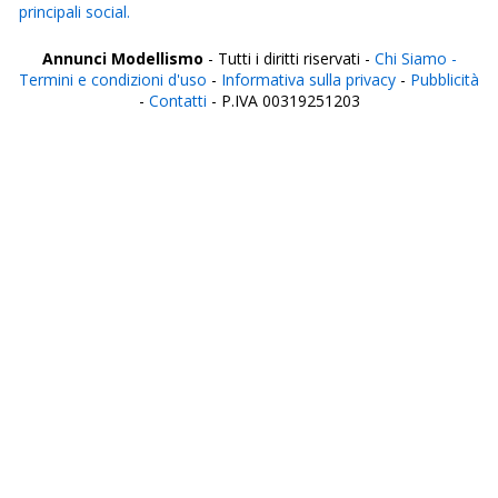
principali social.
Annunci Modellismo
- Tutti i diritti riservati -
Chi Siamo -
Termini e condizioni d'uso
-
Informativa sulla privacy
-
Pubblicità
-
Contatti
- P.IVA 00319251203
Italia
Agrigento
Alessandria
Ancona
Aosta
Aquila
Arezzo
Ascoli Piceno
Asti
Avellino
Bari
Barletta
Belluno
Benevento
Bergamo
Biella
Bologna
Bolzano