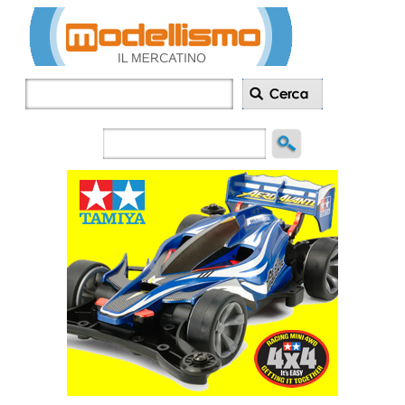
Inserisci
annuncio