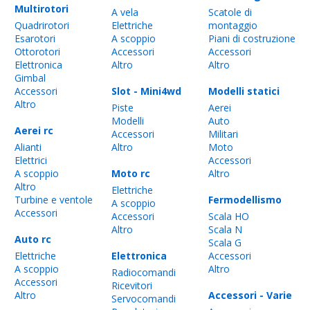
Multirotori
A vela
Scatole di
Quadrirotori
Elettriche
montaggio
Esarotori
A scoppio
Piani di costruzione
Ottorotori
Accessori
Accessori
Elettronica
Altro
Altro
Gimbal
Accessori
Slot - Mini4wd
Modelli statici
Altro
Piste
Aerei
Modelli
Auto
Aerei rc
Accessori
Militari
Alianti
Altro
Moto
Elettrici
Accessori
A scoppio
Moto rc
Altro
Altro
Elettriche
Turbine e ventole
Fermodellismo
A scoppio
Accessori
Accessori
Scala HO
Altro
Scala N
Auto rc
Scala G
Elettriche
Elettronica
Accessori
A scoppio
Altro
Radiocomandi
Accessori
Ricevitori
Altro
Accessori - Varie
Servocomandi