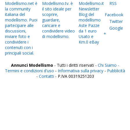
Modellismo.net è
Modellismo.tv. è
Modellismo.it
RSS
la community
il sito ideale per
Newsletter
italiana del
scoprire,
Blog del
Facebook
modellismo. Puoi
guardare,
modellismo
Twitter
partecipare alle
caricare e
Aste Pazze
Google
discussioni,
condividere video
da 1 euro
+
inviare foto e
di modellismo.
Usato e
condividere i
Km.0 eBay
contenuti con i
principali social.
Annunci Modellismo
- Tutti i diritti riservati -
Chi Siamo -
Termini e condizioni d'uso
-
Informativa sulla privacy
-
Pubblicità
-
Contatti
- P.IVA 00319251203
Italia
Agrigento
Alessandria
Ancona
Aosta
Aquila
Arezzo
Ascoli Piceno