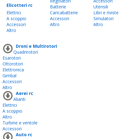
Regolatori
Accessori
Elicotteri rc
Batterie
Utensili
Elettrici
Caricabatterie
Libri e riviste
A scoppio
Accessori
Simulatori
Accessori
Altro
Altro
Altro
Droni e Multirotori
Quadrirotori
Esarotori
Ottorotori
Elettronica
Gimbal
Accessori
Altro
Aerei rc
Alianti
Elettrici
A scoppio
Altro
Turbine e ventole
Accessori
Auto rc