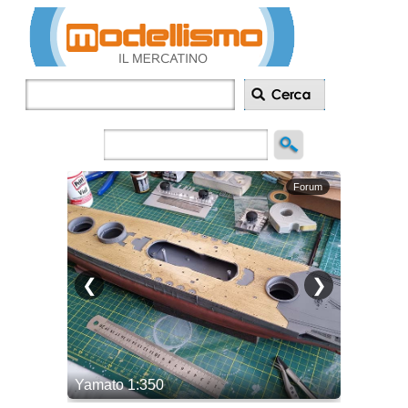
Inserisci
annuncio