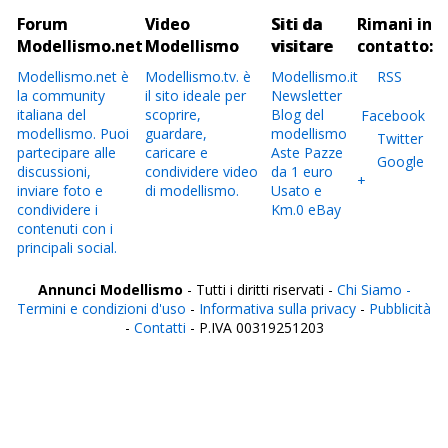
Forum
Video
Siti da
Rimani in
Modellismo.net
Modellismo
visitare
contatto:
Modellismo.net è
Modellismo.tv. è
Modellismo.it
RSS
la community
il sito ideale per
Newsletter
italiana del
scoprire,
Blog del
Facebook
modellismo. Puoi
guardare,
modellismo
Twitter
partecipare alle
caricare e
Aste Pazze
Google
discussioni,
condividere video
da 1 euro
+
inviare foto e
di modellismo.
Usato e
condividere i
Km.0 eBay
contenuti con i
principali social.
Annunci Modellismo
- Tutti i diritti riservati -
Chi Siamo -
Termini e condizioni d'uso
-
Informativa sulla privacy
-
Pubblicità
-
Contatti
- P.IVA 00319251203
Italia
Agrigento
Alessandria
Ancona