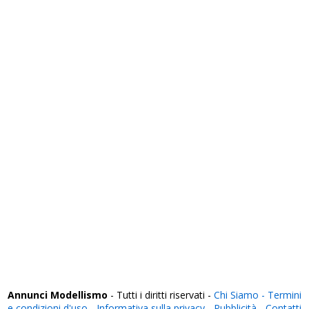
Salerno
Sassari
Savona
Siena
Siracusa
Sondrio
Taranto
Teramo
Terni
Torino
Trapani
Trento
Treviso
Trieste
Udine
Varese
Venezia
Verbania
Vercelli
Verona
Vibo Valentia
Vicenza
Viterbo
Annunci Modellismo
- Tutti i diritti riservati -
Chi Siamo -
Termini
e condizioni d'uso
-
Informativa sulla privacy
-
Pubblicità
-
Contatti