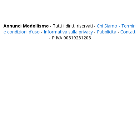
Vibo Valentia
Vicenza
Viterbo
Annunci Modellismo
- Tutti i diritti riservati -
Chi Siamo -
Termini
e condizioni d'uso
-
Informativa sulla privacy
-
Pubblicità
-
Contatti
- P.IVA 00319251203