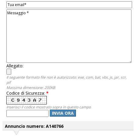
Allegato:
Il seguente formato file non è autorizzato: exe, com, bat, vbs, js, jar, scr,
pif
Massima dimensione: 200KB
Codice di Sicurezza:
*
Inserisci il codice mostrato sopra in questo campo
INVIA ORA
Annuncio numero: A140766