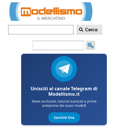
Inserisci
annuncio