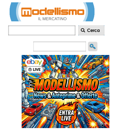
Inserisci
annuncio