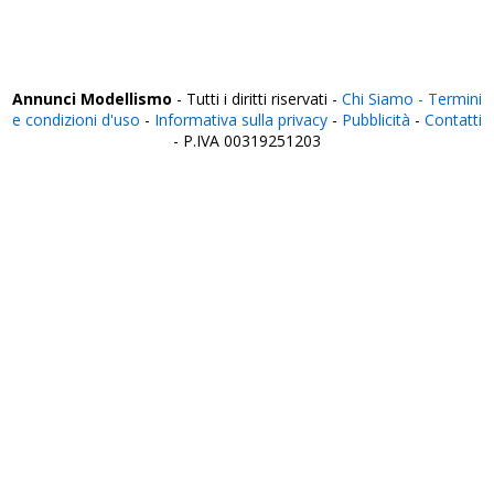
Verona
Vibo Valentia
Vicenza
Viterbo
Annunci Modellismo
- Tutti i diritti riservati -
Chi Siamo -
Termini
e condizioni d'uso
-
Informativa sulla privacy
-
Pubblicità
-
Contatti
- P.IVA 00319251203