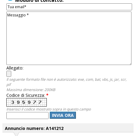
Modulo di contatto:
Allegato:
Il seguente formato file non è autorizzato: exe, com, bat, vbs, js, jar, scr,
pif
Massima dimensione: 200KB
Codice di Sicurezza:
*
Inserisci il codice mostrato sopra in questo campo
INVIA ORA
Annuncio numero: A141212