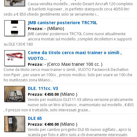
Causa vendita modello , vendo Desert Aircraft 120 completo
di barilotti Aspower , in perfetto statopochi circa 40/50 litri
cedo a € 850 chiedo gentilmente solo se seriamente i...
JMB canister posteriore TRC70L
(Millano)
Prezzo: -
JMB canister posteriore TRC70L Come nuovi attualmente
ancora montati sul modello ,completi dicollettori e supporti
su DLE 130 € 180
Come da titolo cerco maxi trainer o simili ,
VUOTO...
(Cerco Maxi trainer 100 cc. )
Prezzo: -
Come da titolo cerco maxi trainer o simili , VUOTO Pactworck Dechatlon
non Piper , per usare un 100cc , prezzo modico. Solo per usare un 100 che
ho inutilizzato zona Milano...
DLE. 111cc. V3
(Milano )
Prezzo: €450.00
Vendo per inutilizzo DLE111 V3 ultima versione praticamente
nuovo solo un litro al banco , maimontato sul modello , €450
, il prezzo non è trattabile, solo interessati grazie...
DLE 65
(Milano )
Prezzo: €400.00
Vendo per cambio progetto DLE 65 nuovo sigillato , apro la
scatola per foto e altro solo a chi èveramente interessato