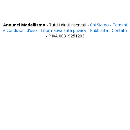
Vibo Valentia
Vicenza
Viterbo
Annunci Modellismo
- Tutti i diritti riservati -
Chi Siamo -
Termini
e condizioni d'uso
-
Informativa sulla privacy
-
Pubblicità
-
Contatti
- P.IVA 00319251203