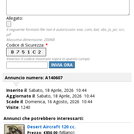
Allegato:
Il seguente formato file non è autorizzato: exe, com, bat, vbs, js, jar, scr,
pif
Massima dimensione: 200KB
Codice di Sicurezza:
*
Inserisci il codice mostrato sopra in questo campo
INVIA ORA
Annuncio numero: A140607
Inserito il
: Sabato, 18 Aprile, 2026 10:44
Aggiornato il
: Sabato, 18 Aprile, 2026 10:44
Scade il
: Domenica, 16 Agosto, 2026 10:44
Visite
: 1240
Annunci che potrebbero interessarti:
Desert Aircraft 120 cc.
(Milano)
Prezzo: €850.00