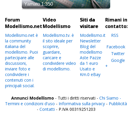
Forum
Video
Siti da
Rimani in
Modellismo.net
Modellismo
visitare
contatto:
Modellismo.net è
Modellismo.tv. è
Modellismo.it
RSS
la community
il sito ideale per
Newsletter
italiana del
scoprire,
Blog del
Facebook
modellismo. Puoi
guardare,
modellismo
Twitter
partecipare alle
caricare e
Aste Pazze
Google
discussioni,
condividere video
da 1 euro
+
inviare foto e
di modellismo.
Usato e
condividere i
Km.0 eBay
contenuti con i
principali social.
Annunci Modellismo
- Tutti i diritti riservati -
Chi Siamo -
Termini e condizioni d'uso
-
Informativa sulla privacy
-
Pubblicità
-
Contatti
- P.IVA 00319251203
Italia
Agrigento