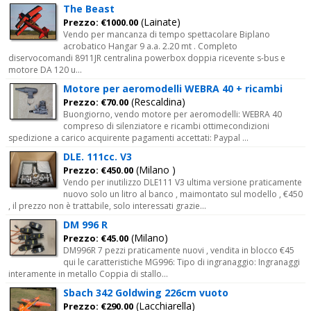
The Beast
(Lainate)
Prezzo: €1000.00
Vendo per mancanza di tempo spettacolare Biplano
acrobatico Hangar 9 a.a. 2.20 mt . Completo
diservocomandi 8911JR centralina powerbox doppia ricevente s-bus e
motore DA 120 u...
Motore per aeromodelli WEBRA 40 + ricambi
(Rescaldina)
Prezzo: €70.00
Buongiorno, vendo motore per aeromodelli: WEBRA 40
compreso di silenziatore e ricambi ottimecondizioni
spedizione a carico acquirente pagamenti accettati: Paypal ...
DLE. 111cc. V3
(Milano )
Prezzo: €450.00
Vendo per inutilizzo DLE111 V3 ultima versione praticamente
nuovo solo un litro al banco , maimontato sul modello , €450
, il prezzo non è trattabile, solo interessati grazie...
DM 996 R
(Milano)
Prezzo: €45.00
DM996R 7 pezzi praticamente nuovi , vendita in blocco €45
qui le caratteristiche MG996: Tipo di ingranaggio: Ingranaggi
interamente in metallo Coppia di stallo...
Sbach 342 Goldwing 226cm vuoto
(Lacchiarella)
Prezzo: €290.00