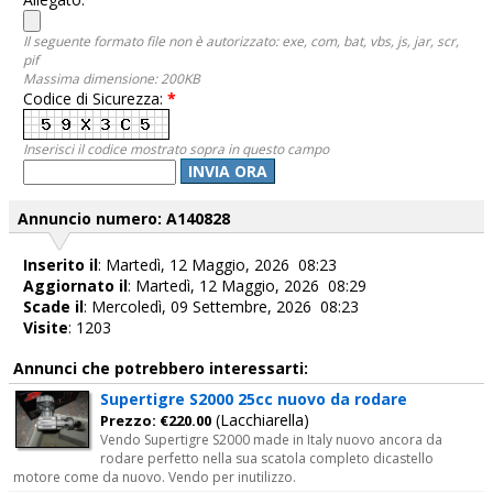
Il seguente formato file non è autorizzato: exe, com, bat, vbs, js, jar, scr,
pif
Massima dimensione: 200KB
Codice di Sicurezza:
*
Inserisci il codice mostrato sopra in questo campo
INVIA ORA
Annuncio numero: A140828
Inserito il
: Martedì, 12 Maggio, 2026 08:23
Aggiornato il
: Martedì, 12 Maggio, 2026 08:29
Scade il
: Mercoledì, 09 Settembre, 2026 08:23
Visite
: 1203
Annunci che potrebbero interessarti:
Supertigre S2000 25cc nuovo da rodare
(Lacchiarella)
Prezzo: €220.00
Vendo Supertigre S2000 made in Italy nuovo ancora da
rodare perfetto nella sua scatola completo dicastello
motore come da nuovo. Vendo per inutilizzo.