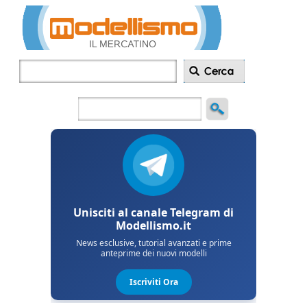
Inserisci
annuncio