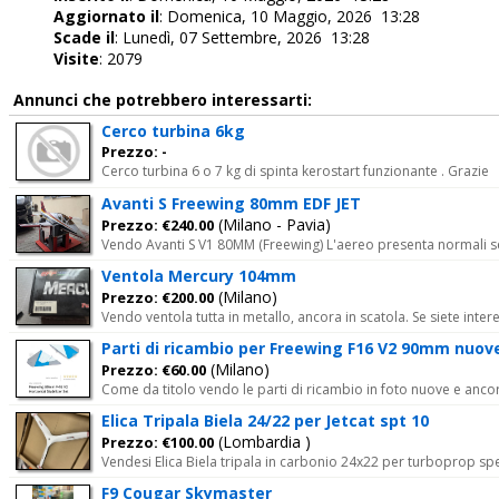
Aggiornato il
: Domenica, 10 Maggio, 2026 13:28
Scade il
: Lunedì, 07 Settembre, 2026 13:28
Visite
: 2079
Annunci che potrebbero interessarti:
Cerco turbina 6kg
Prezzo: -
Cerco turbina 6 o 7 kg di spinta kerostart funzionante . Grazie
Avanti S Freewing 80mm EDF JET
(Milano - Pavia)
Prezzo: €240.00
Vendo Avanti S V1 80MM (Freewing) L'aereo presenta normali seg
Ventola Mercury 104mm
(Milano)
Prezzo: €200.00
Vendo ventola tutta in metallo, ancora in scatola. Se siete int
Parti di ricambio per Freewing F16 V2 90mm nuov
(Milano)
Prezzo: €60.00
Come da titolo vendo le parti di ricambio in foto nuove e anco
Elica Tripala Biela 24/22 per Jetcat spt 10
(Lombardia )
Prezzo: €100.00
Vendesi Elica Biela tripala in carbonio 24x22 per turboprop sp
F9 Cougar Skymaster