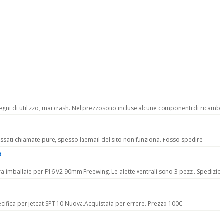
ni di utilizzo, mai crash. Nel prezzosono incluse alcune componenti di ricamb
eressati chiamate pure, spesso laemail del sito non funziona. Posso spedire
e
ra imballate per F16 V2 90mm Freewing. Le alette ventrali sono 3 pezzi. Spedizi
ecifica per jetcat SPT 10 Nuova.Acquistata per errore. Prezzo 100€