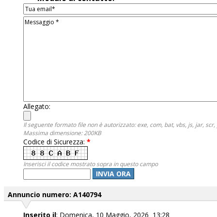
Allegato:
Il seguente formato file non è autorizzato: exe, com, bat, vbs, js, jar, scr, 
Massima dimensione: 200KB
Codice di Sicurezza:
*
Inserisci il codice mostrato sopra in questo campo
INVIA ORA
Annuncio numero: A140794
Inserito il
: Domenica, 10 Maggio, 2026 13:28