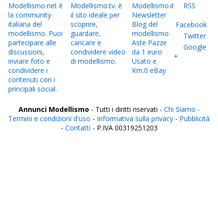
Modellismo.net è
Modellismo.tv. è
Modellismo.it
RSS
la community
il sito ideale per
Newsletter
italiana del
scoprire,
Blog del
Facebook
modellismo. Puoi
guardare,
modellismo
Twitter
partecipare alle
caricare e
Aste Pazze
Google
discussioni,
condividere video
da 1 euro
+
inviare foto e
di modellismo.
Usato e
condividere i
Km.0 eBay
contenuti con i
principali social.
Annunci Modellismo
- Tutti i diritti riservati -
Chi Siamo -
Termini e condizioni d'uso
-
Informativa sulla privacy
-
Pubblicità
-
Contatti
- P.IVA 00319251203
Italia
Agrigento
Alessandria
Ancona
Aosta
Aquila
Arezzo
Ascoli Piceno