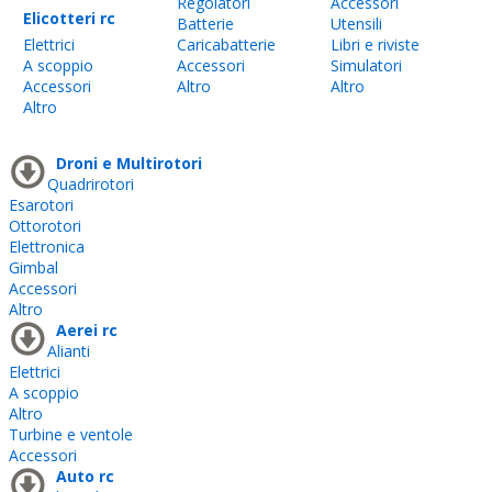
Regolatori
Accessori
Elicotteri rc
Batterie
Utensili
Elettrici
Caricabatterie
Libri e riviste
A scoppio
Accessori
Simulatori
Accessori
Altro
Altro
Altro
Droni e Multirotori
Quadrirotori
Esarotori
Ottorotori
Elettronica
Gimbal
Accessori
Altro
Aerei rc
Alianti
Elettrici
A scoppio
Altro
Turbine e ventole
Accessori
Auto rc