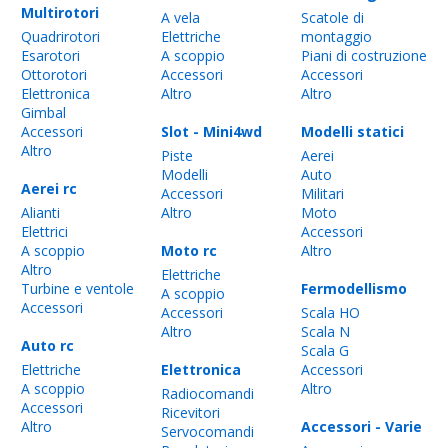
Multirotori
A vela
Scatole di
Quadrirotori
Elettriche
montaggio
Esarotori
A scoppio
Piani di costruzione
Ottorotori
Accessori
Accessori
Elettronica
Altro
Altro
Gimbal
Accessori
Slot - Mini4wd
Modelli statici
Altro
Piste
Aerei
Modelli
Auto
Aerei rc
Accessori
Militari
Alianti
Altro
Moto
Elettrici
Accessori
A scoppio
Moto rc
Altro
Altro
Elettriche
Turbine e ventole
Fermodellismo
A scoppio
Accessori
Accessori
Scala HO
Altro
Scala N
Auto rc
Scala G
Elettriche
Elettronica
Accessori
A scoppio
Altro
Radiocomandi
Accessori
Ricevitori
Altro
Accessori - Varie
Servocomandi