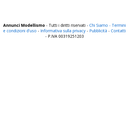
Vibo Valentia
Vicenza
Viterbo
Annunci Modellismo
- Tutti i diritti riservati -
Chi Siamo -
Termini
e condizioni d'uso
-
Informativa sulla privacy
-
Pubblicità
-
Contatti
- P.IVA 00319251203