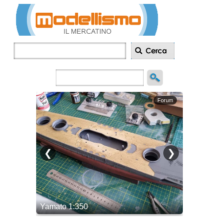
Inserisci
annuncio