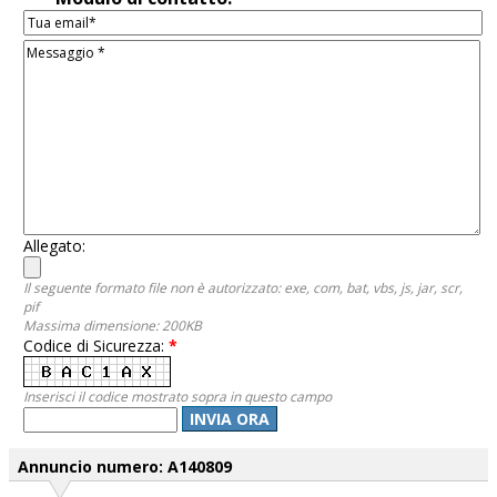
Allegato:
Il seguente formato file non è autorizzato: exe, com, bat, vbs, js, jar, scr,
pif
Massima dimensione: 200KB
Codice di Sicurezza:
*
Inserisci il codice mostrato sopra in questo campo
INVIA ORA
Annuncio numero: A140809