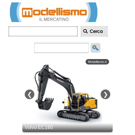
Inserisci
annuncio