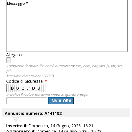
Allegato:
Il seguente formato file non è autorizzato: exe, com, bat, vbs, js, jar, scr,
pif
Massima dimensione: 200KB
Codice di Sicurezza:
*
Inserisci il codice mostrato sopra in questo campo
INVIA ORA
Annuncio numero: A141192
Inserito il
: Domenica, 14 Gugno, 2026 16:21
Aggiornato il
: Domenica, 14 Gugno, 2026 16:22