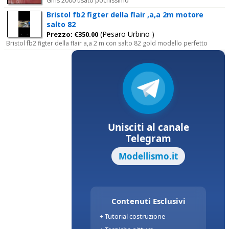
Gms 2000 usato pochissimo
Bristol fb2 figter della flair ,a,a 2m motore
salto 82
(Pesaro Urbino )
Prezzo: €350.00
Bristol fb2 figter della flair a,a 2 m con salto 82 gold modello perfetto